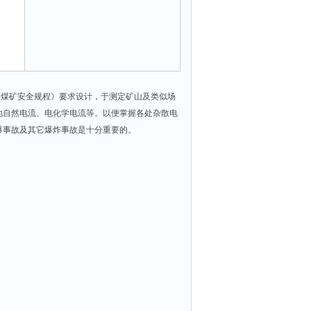
定》及《煤矿安全规程》要求设计，于测定矿山及类似场
地自然电流、电化学电流等。以便掌握各处杂散电
爆事故及其它爆炸事故是十分重要的。