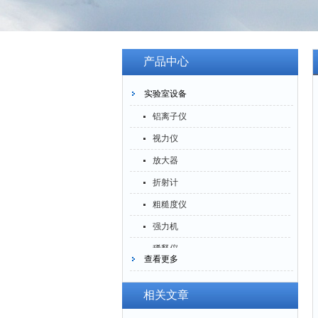
产品中心
实验室设备
铝离子仪
视力仪
放大器
折射计
粗糙度仪
强力机
稀释仪
查看更多
萃取仪
洗油仪
相关文章
倒角器