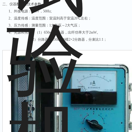
二、仪器配置及技术参数
1、外接电源：220V，50Hz;
2、温度传感：温度范围：室温到高于室温20℃左右；
3、压力传感：测量范围：1大气压～2大气压；
4、光源和光纤：（1）650nm激光器，出纤功率大于2mW。
（2）分路器：650nm单模2×2分路器，分束比1:1；