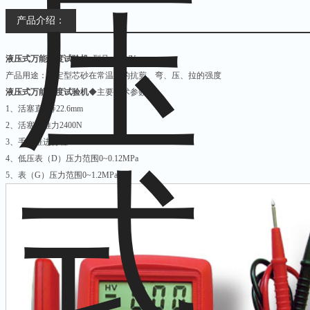
产品介绍：
液压式万能强度试验机
型号：SWY
产品用途：测定型芯砂在常温下的抗剪、弯、压、拉的强度
液压式万能强度试验机
◆主要技术参数
1、活塞直径∮22.6mm
2、活塞大推力2400N
3、手轮推进行程50mm
4、低压表（D）压力范围0~0.12MPa
5、表（G）压力范围0~1.2MPa