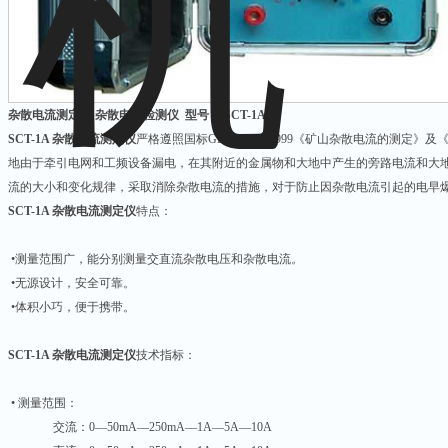
杂散电流测定仪 杂散电流检测仪 型号： SCT-1A
SCT-1A 杂散电流测定仪
严格遵照国标GB/T17682-1999《矿山杂散电流的测
地由于牵引电网和工频设备漏电，在其附近的金属物和大地中产生的旁路电流和大
流的大小和变化规律，采取消除杂散电流的措施，对于防止因杂散电流引起的电早
SCT-1A 杂散电流测定仪
特点：
•测量范围广，能分别测量交直流杂散电压和杂散电流。
•无源设计，安全可靠。
•体积小巧，便于携带。
SCT-1A 杂散电流测定仪
技术指标：
• 测量范围：
交流：0—50mA—250mA—1A—5A—10A