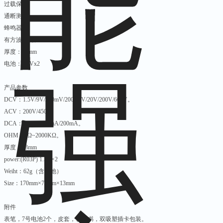
过载保护。
通断测量。
蜂鸣器。
有方波功能。
厚度：13mm
电池：1.5Vx2
产品参数
DCV：1.5V/9V/200mV/2000mV/20V/200V/600V。
ACV：200V/450V。
DCA：2000uA/20mA/200mA。
OHM：0Ω~2000ΚΩ。
厚度：13mm
power:(R03P) 1.5V×2
Weiht：62g（含电池）
Size：170mm×70mm×13mm
附件
表笔，7号电池2个，皮套，说明书，双吸塑插卡包装。