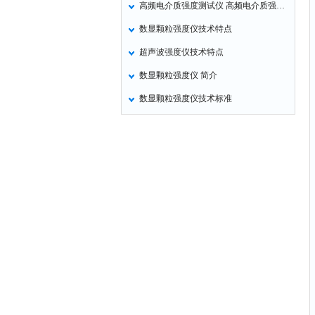
高频电介质强度测试仪 高频电介质强度仪
氧化锌测试仪
数显颗粒强度仪技术特点
控制器
超声波强度仪技术特点
水浴锅
数显颗粒强度仪 简介
二氧化碳检测仪
数显颗粒强度仪技术标准
进样器
试验机
全站仪
回弹仪
张力仪
金属探测器
焊缝检测盒
片剂仪
酸值测定仪
解吸仪