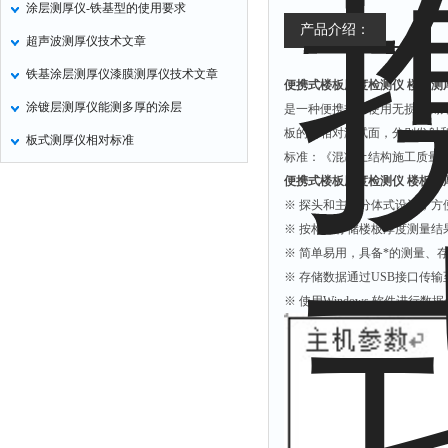
涂层测厚仪-铁基型的使用要求
氧化锌测试仪
产品介绍：
超声波测厚仪技术文章
控制器
铁基涂层测厚仪漆膜测厚仪技术文章
便携式楼板厚度检测仪 楼板测
水浴锅
涂镀层测厚仪能测多厚的涂层
是一种便携式、使用无损检测
二氧化碳检测仪
板的两相对测试面，分别发射
板式测厚仪相对标准
进样器
标准：《混凝土结构施工质量验收规
试验机
便携式楼板厚度检测仪 楼板测
※ 探头和主机分体式设计，
全站仪
※ 按构件存储楼板厚度测量
回弹仪
※ 简单易用，具备*的测量、
张力仪
※ 存储数据通过USB接口传
※ 使用Windows 软件进行
金属探测器
焊缝检测盒
片剂仪
酸值测定仪
解吸仪