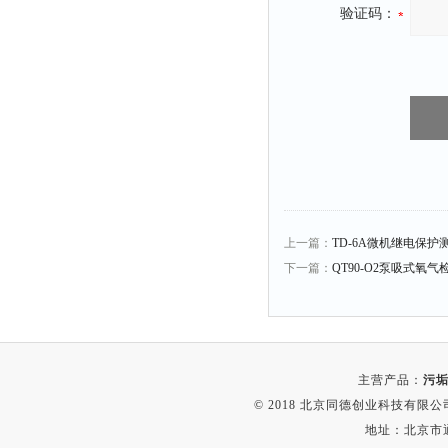
比热容仪
验证码：
干燥箱
元素分析仪
电缆衰减仪
电平表
磨功指数仪
液泡沫倾向仪
闪点仪
上一篇：
TD-6A微机继电保护
沸程仪
下一篇：
QT90-O2泵吸式氧气
电枢仪
接线矢量测试仪
测振仪
主营产品：
污垢
烘干器
© 2018 北京同德创业科技有限公司(
动平衡仪
地址：北京市通
匀胶机