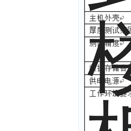
拉力表
冻力仪
平整度仪
分选仪
辐射仪
蒸馏仪
氟化物测定仪
紧实仪
膨胀仪
铺板器
粘度计
分布仪
实验装置
系数仪
测试计