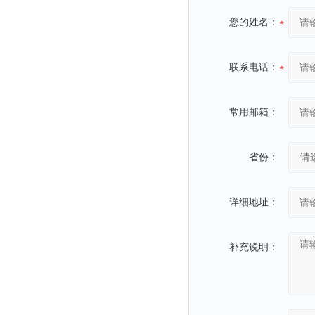
冰箱
您的姓名：
测温仪
粉碎机
联系电话：
辐照计
温控仪
常用邮箱：
提取器
马弗炉
省份：
透明度仪
反射率仪
详细地址：
计数器
球磨机
补充说明：
气敏元件测试仪
发生器
四球机