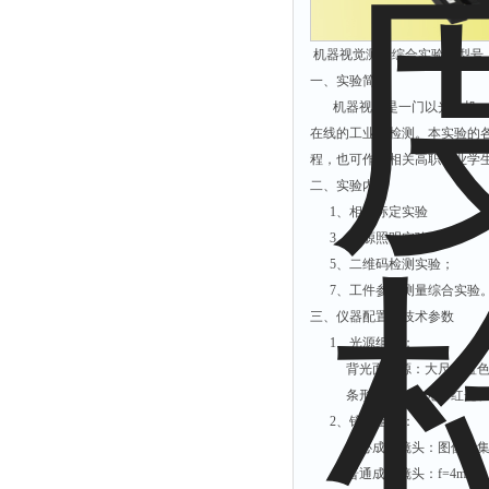
附着力测试仪
液冰点测定仪
机器视觉测量综合实验仪型号：RL
一、实验简介
倾向仪
机器视觉是一门以光、机、电
安定性测定仪
在线的工业品检测。本实验的
烘胶机
程，也可作为相关高职专业学
微粒检测仪
二、实验内容
1、相机标定实验 2、
油滴仪
3、光源照明实验； 4
稳压电源
5、二维码检测实验； 6
记录仪
7、工件参数测量综合实验
三、仪器配置与技术参数
虫情测报灯
1、光源组件：
取样器
背光面光源：大尺寸蓝色匀光照
压缩机
条形光源：白光、红光、蓝
2、镜头组件：
养护箱
远心成像镜头：图像采集区域Φ
清洗仪
普通成像镜头：f=4mm～10