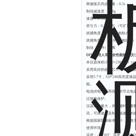
静电测试仪
两侧落爪同步测量：0-5s 误
照度计
制动减速度：±20g 误差
速度：0-10m/s 误
伏安表
牵引力：0-100KN （可扩展
声波仪
抓捕角度：0-180°（抱轨式）
测厚仪
抓捕角度差：0-180°（抱轨式）
制动（缓冲）距离 误
抓拍仪
DF900 用人车安全性能检测仪
显微镜
本仪器体积小280×230×15
氮吹仪
采用良好的处理芯片、A/D
脆碎度仪
采用5.7寸，320*240
能。
光度计
电池供电，采用良好的节点电
旋光仪
过放电保护。
高斯计
仪器存储量大，并可随时查看
讯，可画速度及制动减速度的
耐压测试仪
根据国家防爆标准设计，电路
电阻仪
使用环境：
电流测试仪
温度：-10-50℃ 湿度：≤98%