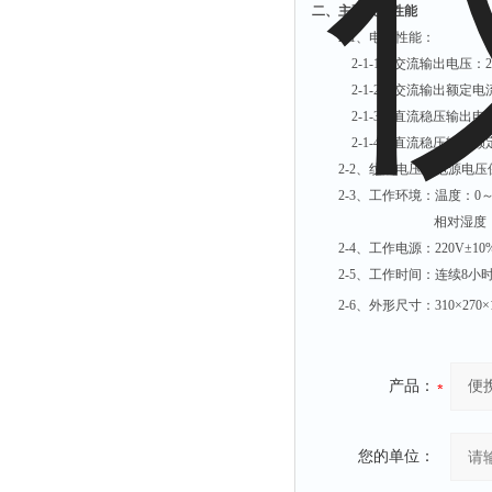
融变仪
二、主要技术性能
2-1、电气性能：
检定箱
2-1-1、交流输出电压：2～
断路器
2-1-2、交流输出额定电流
硬度仪
2-1-3、直流稳压输出电压
2-1-4、直流稳压输出额定
变送器
2-2、纹波电压：电源电压保持2
强度仪
2-3、工作环境：温度：0～
采样器
相对湿度：≤9
混匀仪
2-4、工作电源：220V±10%
2-5、工作时间：连续8小
声级计
2-6、外形尺寸：310×270×1
熔点仪
单色仪
蠕动泵
产品：
泄漏检测仪
噪音计
您的单位：
加热器