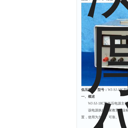
粉尘仪
功率计
温度计
平滑度测定仪
激光粒度仪
钙离子计
测距仪
破碎机
扩散仪
溶出仪
低压电源 型号：
WJ-SJ-18C型
酸度计
一、概述
露点仪
WJ-SJ-18C型低压电源
该电源执行国家教育行业标准
气动织枪
置，使用为方便、可靠。
台式检校台