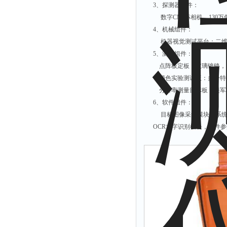
光泽度仪
3、探测器组件：
色差仪
数字CMOS相机，130万像素，像素
4、机械组件：
面积仪
机器视觉测试平台：二维移动
混合器
5、测试组件：
金属浴
点阵板定板：玻璃镀铬，点直径0
颜色实验测试版：多个特征
恒温器
分辨率测量目标板：美军标USA
离心机
6、软件组件：
摇床
目标图像采集模块，系统参
孵育器
OCR文字识别模块，工件参数
振荡器
爆头灯
探照灯
工作灯
稀释器
热震仪