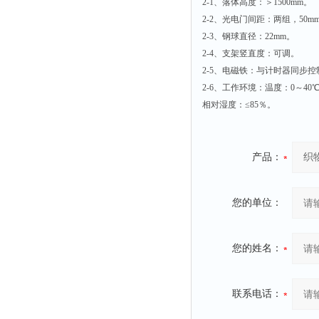
2-1、落体高度：＞1500mm。
融变仪
2-2、光电门间距：两组，50
检定箱
2-3、钢球直径：22mm。
断路器
2-4、支架竖直度：可调。
2-5、电磁铁：与计时器同步控
硬度仪
2-6、工作环境：温度：0～40
变送器
相对湿度：≤85％。
强度仪
采样器
产品：
混匀仪
声级计
您的单位：
熔点仪
单色仪
蠕动泵
您的姓名：
泄漏检测仪
噪音计
联系电话：
加热器