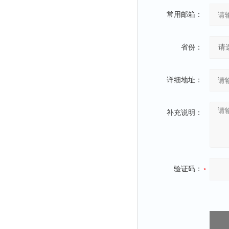
冰箱
常用邮箱：
测温仪
粉碎机
省份：
辐照计
温控仪
详细地址：
提取器
马弗炉
补充说明：
透明度仪
反射率仪
计数器
验证码：
球磨机
气敏元件测试仪
发生器
四球机