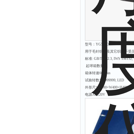
拉力表
冻力仪
平整度仪
分选仪
辐射仪
型号：YG511D
蒸馏仪
用于毛针织物及其它织物不受
标准: GB/T4802.3, IWS TM152,
氟化物测定仪
起球箱数量2
紧实仪
箱体转速60r/min
膨胀仪
试验转数1～999999, LED
铺板器
外形尺寸L780×W400×H400m
电源AC220V
粘度计
分布仪
实验装置
系数仪
测试计