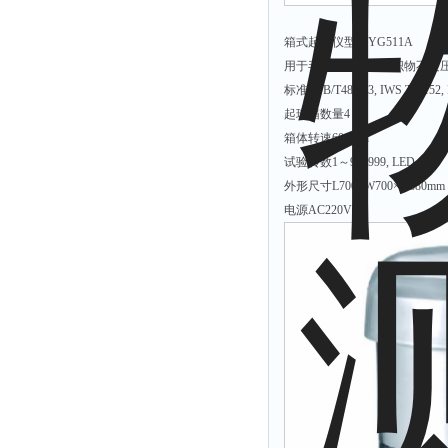
附着力测试仪
箱式起球仪型号YG511A
液冰点测定仪
用于毛针织物及其它织物不受
倾向仪
标准: GB/T4802.3, IWS TM152,
安定性测定仪
起球箱数量4
箱体转速60r/min
烘胶机
试验转数1～999999, LED
微粒检测仪
外形尺寸L700×W700×H880mm
油滴仪
电源AC220V
稳压电源
记录仪
虫情测报灯
取样器
压缩机
养护箱
清洗仪