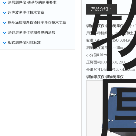
涂层测厚仪-铁基型的使用要求
氧化锌测试仪
产品介绍：
超声波测厚仪技术文章
控制器
铁基涂层测厚仪漆膜测厚仪技术文章
织物厚度仪 织物测厚仪
型号：Y
水浴锅
涂镀层测厚仪能测多厚的涂层
用于各种机织物、针织物和土
二氧化碳检测仪
标准: GB/T 3820,ISO 5084,9073,
板式测厚仪相对标准
进样器
测量厚度范围0.1～10mm
试验机
小分值0.01mm
压脚面积1000, 2500, 2000, 100
全站仪
外形尺寸L430×W165×H306mm
回弹仪
织物厚度仪 织物测厚仪
张力仪
金属探测器
焊缝检测盒
片剂仪
酸值测定仪
解吸仪