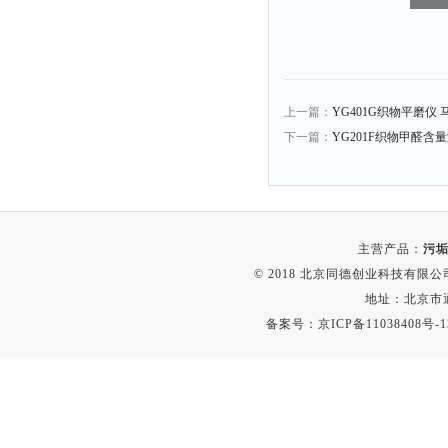
比热容仪
干燥箱
元素分析仪
电缆衰减仪
上一篇：
YG401G织物平磨仪
电平表
下一篇：
YG201F织物甲醛含
磨功指数仪
液泡沫倾向仪
闪点仪
主营产品：
污垢
沸程仪
© 2018 北京同德创业科技有限公司(
电枢仪
地址：北京市通
接线矢量测试仪
备案号：
京ICP备11038408号-1
测振仪
烘干器
动平衡仪
匀胶机