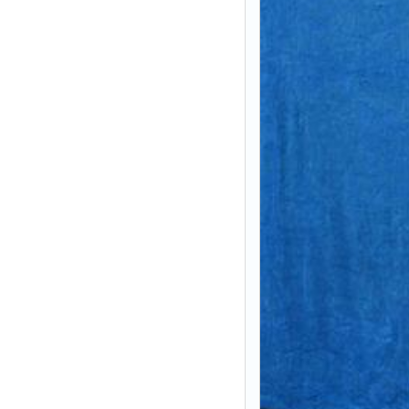
静电测试仪
照度计
伏安表
声波仪
测厚仪
抓拍仪
显微镜
氮吹仪
脆碎度仪
光度计
旋光仪
高斯计
耐压测试仪
电阻仪
电流测试仪