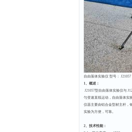
粉尘仪
功率计
温度计
平滑度测定仪
激光粒度仪
钙离子计
测距仪
破碎机
自由落体实验仪 型号： J21057
扩散仪
1
、概述：
溶出仪
J21057型自由落体实验仪与 
酸度计
匀变速直线运动，自由落体实
仪器主要由铝合金型材主杆，
露点仪
实验为方便，可靠。
气动织枪
台式检校台
2
、技术性能：