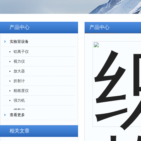
产品中心
产品中心
实验室设备
铝离子仪
视力仪
放大器
折射计
粗糙度仪
强力机
稀释仪
查看更多
萃取仪
洗油仪
相关文章
倒角器