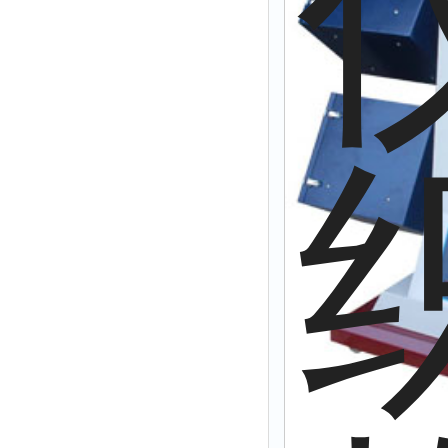
解析仪
烤胶机
流量计
测速仪
保护器
分散仪
压片机
灰熔融性测试仪
导电仪
色谱仪
磨耗仪
读数仪
测时仪
压力仪