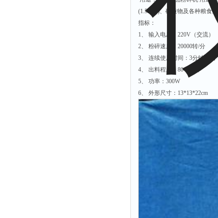
时间测定仪
(1.5m/m)、矿质物及各种粮
指标：
消解器
1、 输入电压：220V（交流）
洗砂机
2、 粉碎速度：20000转/分
测硫仪
3、 连续使用时间：3分钟以内
过滤器
4、 出料程度：80-300目
5、 功率：300W
平磨仪
6、 外形尺寸：13*13*22cm
天平
真空计
浓缩仪
透射率测试仪
搅拌器
应变仪
温湿度计
培养箱