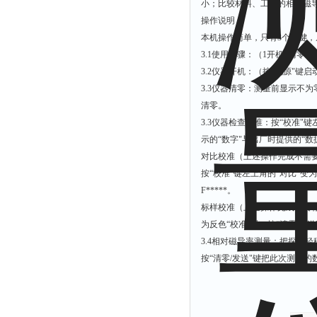
小；比较材料、工件的相对磁
解析仪
操作说明：
本机操作简单，只有
3
个按键，
烤胶机
3.1
使用步骤
：（
1
开机
2
清零
3
流量计
3.2
仪器开机
：（按
“
电源
"键启
测速仪
3.3
仪器清零
：测量前显示不为
清零。
保护器
3.3
仪器检查校准：
按
“
校准
"键
分散仪
示的“
数字
"与出厂时提供的“
数
压片机
对比校准
（上述操作完成
不
需
按“
校准
"键左上角的“
对比
"变为
灰熔融性测试仪
F*****
。
导电仪
标样校准
（上述操作完成需要
色谱仪
为反色“
校准
"时，按“
清零
/
发送
磨耗仪
3.4
相对磁导率测量
：把探头轻
按
“
清零
/
发送
"键把此次测量的
读数仪
测时仪
压力仪