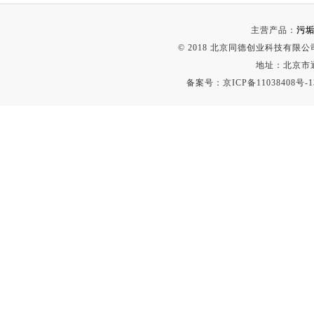
时间测定仪
主营产品：
污垢
消解器
© 2018 北京同德创业科技有限公司(
洗砂机
地址：北京市通
测硫仪
备案号：
京ICP备11038408号-1
过滤器
平磨仪
天平
真空计
浓缩仪
透射率测试仪
搅拌器
应变仪
温湿度计
培养箱