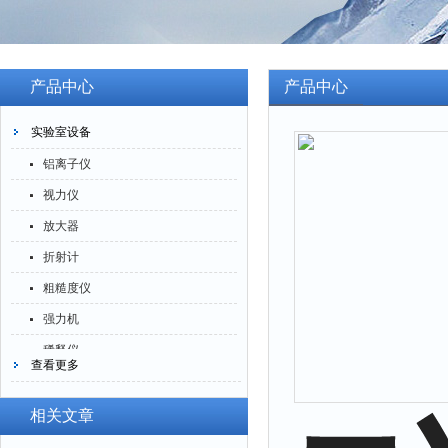
产品中心
产品中心
实验室设备
铝离子仪
视力仪
放大器
折射计
粗糙度仪
强力机
稀释仪
查看更多
萃取仪
洗油仪
相关文章
倒角器