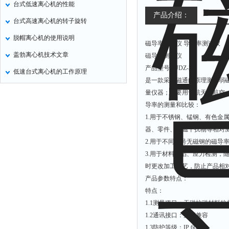
台式低速离心机的性能
氧化锌测试仪
产品介绍：
台式高速离心机的转子旋转
控制器
脱帽离心机的使用说明
磁导率测量仪 导磁率测试仪
水浴锅
盖勃离心机技术文章
磁导率测量仪
二氧化碳检测仪
产品型号：JDZ-2C
低速台式离心机的工作原理
进样器
是一款采用磁通门原理测量弱
试验机
量仪器；主要用
于航天
、
航空
导率的测量和比较：
全站仪
1.
用于不锈钢、锰钢、有色金
回弹仪
器、零件、无磁干扰物等相对
张力仪
2.
用于不同牌号无磁钢的磁导
3.
用于材料缺陷、应力检测，
金属探测器
时更改加工工艺，防止产品相
焊缝检测盒
产品参数特点：
片剂仪
特点：
1.1
测量项目：无磁抗磁材料的
酸值测定仪
1.2
通讯接口：蓝牙兼容
解吸仪
1.3
防护等级：
IP 60