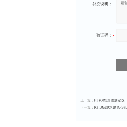
光泽度仪
补充说明：
色差仪
面积仪
混合器
验证码：
金属浴
恒温器
离心机
摇床
孵育器
振荡器
爆头灯
探照灯
上一篇：
FT-900粗纤维测定仪
工作灯
下一篇：
RZ-50台式乳脂离心机 R
稀释器
热震仪