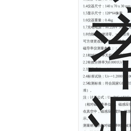
拉力表
1.4
仪器尺寸：
140 x 70 x 30 mm 
冻力仪
1.5
显示尺寸：
128*64
像素
1.6
仪器重量：
0.4kg
平整度仪
1.7
充电电源：
AC220V 50H
，
分选仪
1.8
功能：一键清零、一键校准
辐射仪
可方便更改校准参数、接收测
磁导率
仪测量参数：：
蒸馏仪
2.1
相对磁导率无损检测范围
;1.
氟化物测定仪
2.2
有效分辨率为
0.0001Ur
紧实仪
2.3
测量误差：±
2.5%
膨胀仪
2.4
标准试块：
Ur~=1.2000
、
1.0
2.5
检测标准：符合国家
GB/T 3
铺板器
准
）。
粘度计
注：计算公式：
Ur=B(Gs)/H(Oe
分布仪
（
相对磁导率单位
Ur
。磁感应
在真空中，磁感应强度
B
，磁场
实验装置
示。
系数仪
测量材料的相对磁导率时，被
测试计