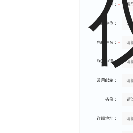
产品：
附着力测试仪
液冰点测定仪
倾向仪
您的单位：
安定性测定仪
烘胶机
您的姓名：
微粒检测仪
油滴仪
联系电话：
稳压电源
记录仪
常用邮箱：
虫情测报灯
取样器
省份：
压缩机
养护箱
详细地址：
清洗仪