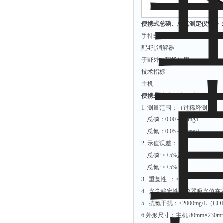
解析仪
便携式总磷、总氮测定仪型号：JJ
烤胶机
手持式便携设计
流量计
配4孔消解器
于野外、现场使用
测速仪
技术指标
保护器
主机
分散仪
便携式总磷、总氮测定仪型号：JJ
压片机
1. 测量范围：（过稀释测定）
总磷：0.00～10mg/L
灰熔融性测试仪
总氮：0.05~100mg/L
导电仪
2. 示值误差：
色谱仪
总磷: ≤±5%及0.2中大者
总氮: ≤±5%
磨耗仪
3. 重复性 ：≤3%
读数仪
4. 光学稳定性：仪器吸光值在20
测时仪
5. 抗氯干扰：≤2000mg/L（
压力仪
6.外形尺寸：主机 80mm×230m