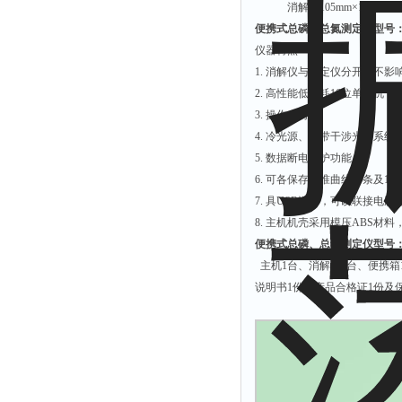
消解仪105mm×160mm×9
附着力测试仪
便携式总磷、总氮测定仪型号：JJ
液冰点测定仪
仪器特点
倾向仪
1. 消解仪与测定仪分开，不
2. 高性能低功耗16位单片机
安定性测定仪
3. 操作省时。
烘胶机
4. 冷光源、窄带干涉光学系
微粒检测仪
5. 数据断电保护功能。
6. 可各保存标准曲线30条
油滴仪
7. 具USB端口，可以联接
稳压电源
8. 主机机壳采用模压ABS材
记录仪
便携式总磷、总氮测定仪型号：JJ
虫情测报灯
主机1台、消解仪1台、便携箱1
说明书1份，产品合格证1份及
取样器
压缩机
养护箱
清洗仪