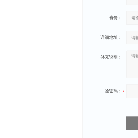
粉尘仪
功率计
省份：
温度计
平滑度测定仪
详细地址：
激光粒度仪
钙离子计
补充说明：
测距仪
破碎机
扩散仪
验证码：
溶出仪
酸度计
露点仪
气动织枪
台式检校台