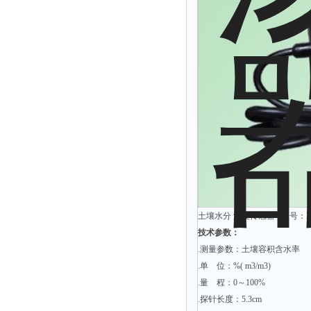
光泽度仪
色差仪
面积仪
混合器
金属浴
恒温器
离心机
摇床
孵育器
振荡器
爆头灯
土壤水分 湿度传感器 型号：BYC
技术参数：
探照灯
.测量参数：土壤容积含水率
工作灯
.单 位：%( m3/m3)
稀释器
.量 程：0～100
.探针长度：5.3cm
热震仪