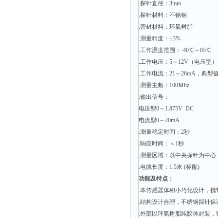
.探针直径：3mm
时间测定仪
.探针材料：不锈钢
消解器
.密封材料：环氧树脂
.测量精度：±3%
洗砂机
.工作温度范围：-40℃～85℃
测硫仪
.工作电压：5～12V（电压型）
过滤器
.工作电流：21～26mA，典
平磨仪
.测量主频：100Ｍhz
.输出信号：
天平
电压型0～1.875V DC
真空计
电流型0～20mA
浓缩仪
.测量稳定时间：2秒
.响应时间：＜1秒
透射率测试仪
.测量区域：以中央探针为中心
搅拌器
.电缆长度：1.5米 (标配)
应变仪
功能及特点：
温湿度计
.本传感器体积小巧化设计，
.结构设计合理，不绣钢探针保
培养箱
.外部以环氧树脂纯胶体封装