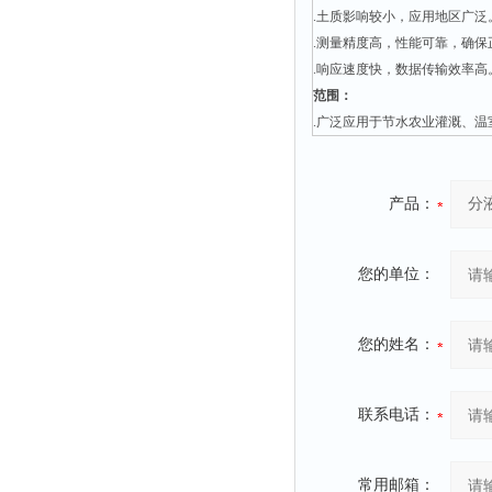
静电测试仪
.土质影响较小，应用地区广泛
照度计
.测量精度高，性能可靠，确保
.响应速度快，数据传输效率高
伏安表
范围：
声波仪
.广泛应用于节水农业灌溉、
测厚仪
抓拍仪
产品：
显微镜
氮吹仪
您的单位：
脆碎度仪
光度计
您的姓名：
旋光仪
高斯计
耐压测试仪
联系电话：
电阻仪
电流测试仪
常用邮箱：