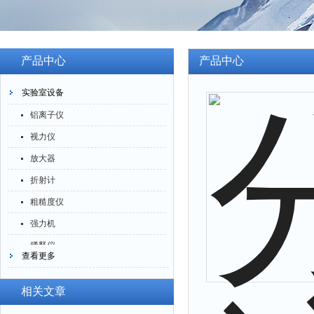
产品中心
产品中心
实验室设备
铝离子仪
视力仪
放大器
折射计
粗糙度仪
强力机
稀释仪
查看更多
萃取仪
洗油仪
相关文章
倒角器