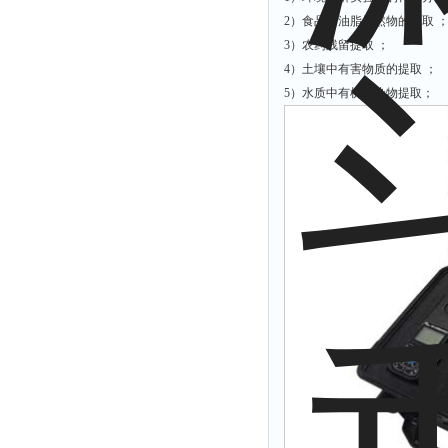
拉力表
2）食品、油脂天然物的提取 
冻力仪
3）农药残留提取 ；
4）土壤中有害物质的提取 ；
平整度仪
5）水质中有机污染物提取；
分选仪
辐射仪
蒸馏仪
氟化物测定仪
紧实仪
膨胀仪
铺板器
粘度计
分布仪
实验装置
系数仪
测试计