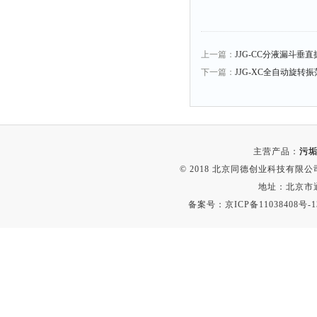
融变仪
检定箱
断路器
上一篇：
JJG-CC分液漏斗垂直振
硬度仪
下一篇：
JJG-XC全自动旋转振荡
变送器
强度仪
采样器
主营产品：
污垢
混匀仪
© 2018 北京同德创业科技有限公司(
声级计
地址：北京市通
熔点仪
备案号：
京ICP备11038408号-1
单色仪
蠕动泵
泄漏检测仪
噪音计
加热器