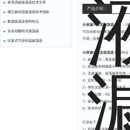
多管涡旋振荡器技术文章
氧化锌测试仪
产品介绍：
微孔板恒温振荡器技术指标
控制器
数显振荡器资料特点
分液漏斗垂直振荡器
型号：JJG
水浴锅
全自动翻转式振荡器
可自动摇动分液漏斗，完成液
二氧化碳检测仪
可调；批量处理样品，高效率
往返式气浴恒温振荡器
进样器
试验机
分液漏斗垂直振荡器
仪器特点
1）振荡方式：垂直振荡或倾斜
全站仪
2）振荡频率精确显示,可长时
回弹仪
3）无级调速，振荡频率范围：0-3
张力仪
4）定时器时间：0-99小时
5）弹性无级可调一体式夹具
金属探测器
6）样品位数：8位
焊缝检测盒
7）振荡幅度0-60mm
片剂仪
8）装有防护罩，使用起来安
酸值测定仪
行业如下：
解吸仪
1）环境分析实验中的样品分离