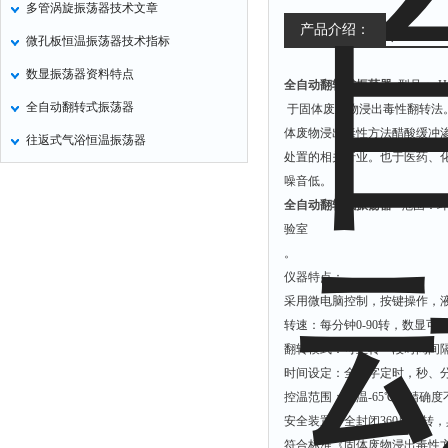
多管涡旋振荡器技术文章
氧化锌测试仪
产品介绍：
微孔板恒温振荡器技术指标
控制器
数显振荡器资料特点
全自动翻转式振荡器
型号： JJ
水浴锅
全自动翻转式振荡器
于固体废弃物浸出毒性翻转法。是
二氧化碳检测仪
体废物浸出毒性方法醋酸缓冲渗液
往返式气浴恒温振荡器
进样器
处置的相关行业。也于医药、
试验机
噪音低。
全自动翻转式振荡器
范围：环
全站仪
验室
回弹仪
。
张力仪
仪器特点：
采用微电脑控制，按键操作，
金属探测器
转速：每分钟0-90转，数显可
焊缝检测盒
翻转模式：可正转一段时间间
片剂仪
时间设定：全数字定时，秒、分钟
控温范围：室温-65℃，精确度不
酸值测定仪
安全装置：全封闭360度翻转
解吸仪
符合标准《固体废物浸出毒性方法硫酸