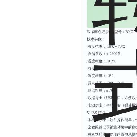
解析仪
烤胶机
流量计
温湿露点记录仪 型号：BYC-FC-
测速仪
技术参数：
.温度范围：-30℃～70℃
保护器
.存储条数：＞2600条
分散仪
.温度精度：±0.2℃
压片机
.湿度范围：0～100%
灰熔融性测试仪
.湿度精度：±3%
.露点范围：-30℃～70℃
导电仪
.露点精度：±1℃
色谱仪
.数据导出：USB接口，方便
磨耗仪
.电池供电：半年左右（视使用
功能及特点：
读数仪
.本机体积小，软件操作简单，
测时仪
.全程跟踪记录被测环境中的
压力仪
.整机功耗小，使用内置电池供