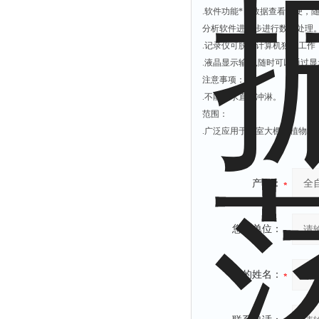
附着力测试仪
.软件功能*，数据查看方便，
分析软件进一步进行数据处理
液冰点测定仪
.记录仪可脱开计算机独立工
倾向仪
.液晶显示输出,随时可以通过
安定性测定仪
注意事项：
.不能被水直接冲淋。
烘胶机
范围：
微粒检测仪
.广泛应用于温室大棚、植物培
油滴仪
稳压电源
产品：
记录仪
虫情测报灯
您的单位：
取样器
压缩机
您的姓名：
养护箱
清洗仪