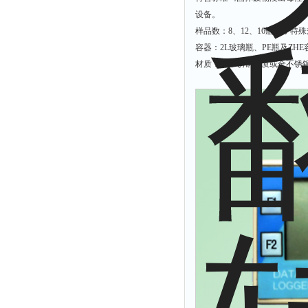
拉力表
设备。
冻力仪
样品数：8、12、16瓶等；特
容器：2L玻璃瓶、PE瓶及ZH
平整度仪
材质：全不锈钢材质或全不锈
分选仪
辐射仪
蒸馏仪
氟化物测定仪
紧实仪
膨胀仪
铺板器
粘度计
分布仪
实验装置
系数仪
测试计