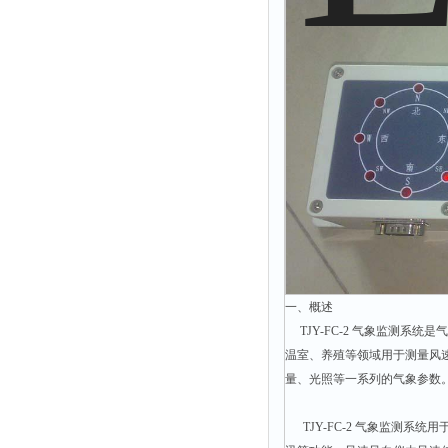
光泽度仪
色差仪
面积仪
混合器
金属浴
恒温器
离心机
摇床
孵育器
振荡器
一、概述
爆头灯
TJY-FC-2 气象监测系
探照灯
温室、养殖等领域用于测量风
工作灯
量、光照等一系列的气象参数
稀释器
TJY-FC-2 气象监测系
热震仪