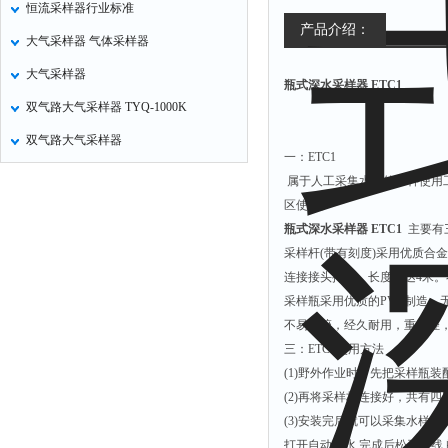
恒流采样器行业标准
氧化锌测试仪
产品介绍：
大气采样器 气体采样器
控制器
大气采样器
瓶式深水采样器 ETC1
水浴锅
双气路大气采样器 TYQ-1000K
二氧化碳检测仪
双气路大气采样器
进样器
一：ETC1
试验机
属于人工采集水样的一种使用
区使用。
全站仪
瓶式深水采样器 ETC1
主要有
回弹仪
采样杆(带有刻度)采用优质合
张力仪
连接接头拧紧，长度可达4米。
采样瓶采用优质的PVC制造，
金属探测器
不易破碎，经久耐用，重量轻
焊缝检测盒
三：ETC1使用方法
片剂仪
(1)野外作业时，先把采样瓶
(2)再将采样杆连接好，共有
酸值测定仪
(3)安装完后就可以采集水样，
解吸仪
打开自动进水,完成后松开拉线