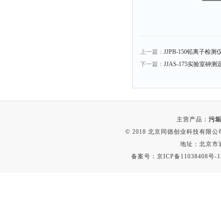
冰箱
测温仪
粉碎机
上一篇：
JJPB-150铅离子检
辐照计
下一篇：
JJAS-175实验室砷测
温控仪
提取器
马弗炉
透明度仪
主营产品：
污垢
© 2018 北京同德创业科技有限公司(
反射率仪
地址：北京市通
计数器
备案号：
京ICP备11038408号-1
球磨机
气敏元件测试仪
发生器
四球机