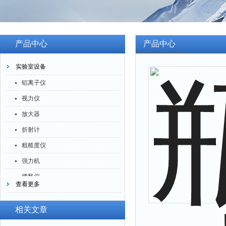
产品中心
产品中心
实验室设备
铝离子仪
视力仪
放大器
折射计
粗糙度仪
强力机
稀释仪
查看更多
萃取仪
洗油仪
相关文章
倒角器