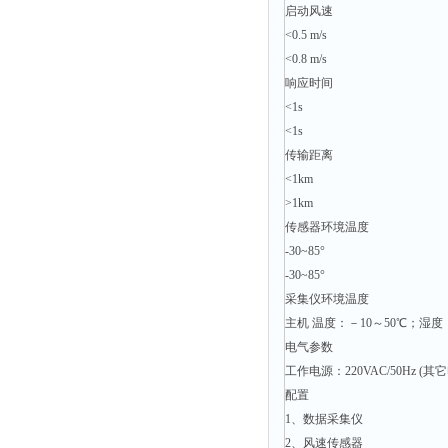
静电测试仪
启动风速
照度计
<0.5 m/s
<0.8 m/s
伏安表
响应时间
声波仪
<1s
测厚仪
<1s
传输距离
抓拍仪
<1km
显微镜
>1km
氮吹仪
传感器环境温度
-30~85°
脆碎度仪
-30~85°
光度计
采集仪环境温度
旋光仪
主机 温度：－10～50℃；湿度：
高斯计
电气参数
工作电源：220VAC/50Hz (
耐压测试仪
配置
电阻仪
1、数据采集仪
电流测试仪
2、风速传感器