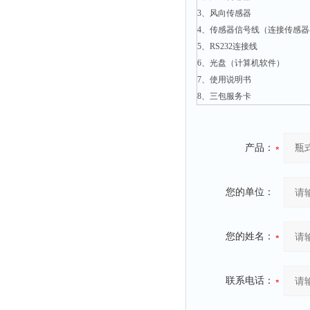
3、风向传感器
粉尘仪
4、传感器信号线（连接传感
功率计
5、RS232连接线
温度计
6、光盘（计算机软件）
平滑度测定仪
7、使用说明书
8、三包服务卡
激光粒度仪
钙离子计
测距仪
产品：
破碎机
扩散仪
您的单位：
溶出仪
酸度计
您的姓名：
露点仪
气动织枪
联系电话：
台式检校台