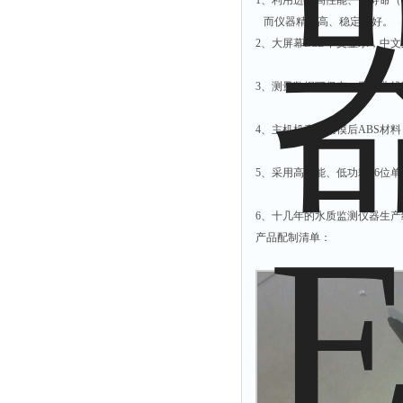
1、利用进口高性能、长寿命
附着力测试仪
而仪器精度高、稳定性好。
液冰点测定仪
2、大屏幕LCD中文显示，中
倾向仪
3、测量数据可保存，工作曲
安定性测定仪
烘胶机
4、主机机壳采用模后ABS材
微粒检测仪
5、采用高性能、低功耗16位
油滴仪
稳压电源
6、十几年的水质监测仪器生
记录仪
产品配制清单：
虫情测报灯
取样器
压缩机
养护箱
清洗仪