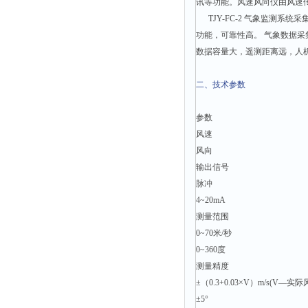
讯等功能。风速风向仪由风速
时间测定仪
TJY-FC-2 气象监测系
消解器
功能，可靠性高。 气象数据采
数据容量大，遥测距离远，人
洗砂机
测硫仪
二、技术参数
过滤器
参数
平磨仪
风速
天平
风向
真空计
输出信号
浓缩仪
脉冲
4~20mA
透射率测试仪
测量范围
搅拌器
0~70米/秒
应变仪
0~360度
测量精度
温湿度计
±（0.3+0.03×V）m/s(V—实际
培养箱
±5°