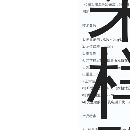
仪器采用单色冷光源，利用微
解析仪
测定。
烤胶机
技术参数
流量计
测速仪
1. 测量范围：0.02～5mg/L
保护器
2. 示值误差： ≤±5%
分散仪
3. 重复性 ：≤3%
4. 光学稳定性：仪器吸光值在20
压片机
5. 外形尺寸：主机 266mm×200
灰熔融性测试仪
6. 重量：小于 1kg
导电仪
7.正常使用条件：
⑴ 环境温度:5～40℃ ⑵ 相对湿
色谱仪
⑶ 供电电源: AC(220±22)V；（
磨耗仪
⑷ 无显著的振动及电磁干扰，
读数仪
产品特点：
测时仪
压力仪