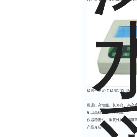
拉力表
冻力仪
平整度仪
分选仪
辐射仪
蒸馏仪
氟化物测定仪
紧实仪
膨胀仪
铺板器
锰离子测定仪 锰测定仪 型号:JJ
粘度计
用进口高性能、长寿命、高亮
分布仪
配以高稳定性光学系统
实验装置
仪器稳定性、重复性好，精度
系数仪
产品介绍：
测试计