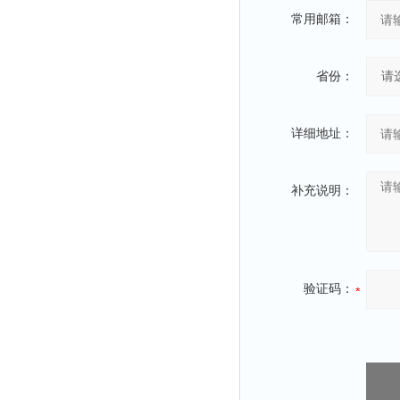
融变仪
常用邮箱：
检定箱
断路器
省份：
硬度仪
变送器
详细地址：
强度仪
采样器
补充说明：
混匀仪
声级计
熔点仪
单色仪
验证码：
蠕动泵
泄漏检测仪
噪音计
加热器