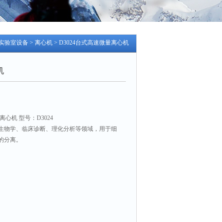
实验室设备
>
离心机
> D3024台式高速微量离心机
机
心机 型号：D3024
生物学、临床诊断、理化分析等领域，用于细
的分离。