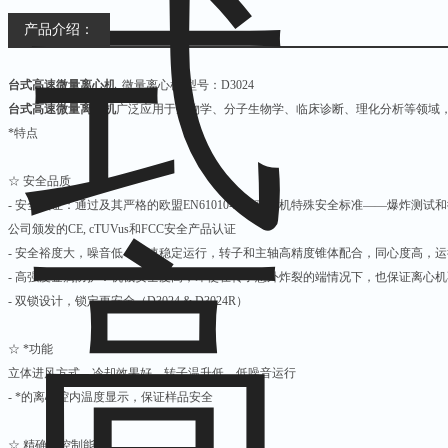
产品介绍：
台式高速微量离心机
微量离心机 型号：D3024
台式高速微量离心机
广泛应用于生物学、分子生物学、临床诊断、理化分析等领域
*特点
☆ 安全品质
- 安全认证：通过及其严格的欧盟EN61010-2-20离心机特殊安全标准——爆炸
公司颁发的CE, cTUVus和FCC安全产品认证
- 安全裕度大，噪音低：高速稳定运行，转子和主轴高精度锥体配合，同心度高，
- 高强度金属防护：机械安全度高，即使在转子意外炸裂的端情况下，也保证离心
- 双锁设计，锁定更安全（D3024 & D3024R）
☆ *功能
立体进风方式，冷却效果好，转子温升低，低噪音运行
- *的离心腔内温度显示，保证样品安全
☆ 精确的控制能力