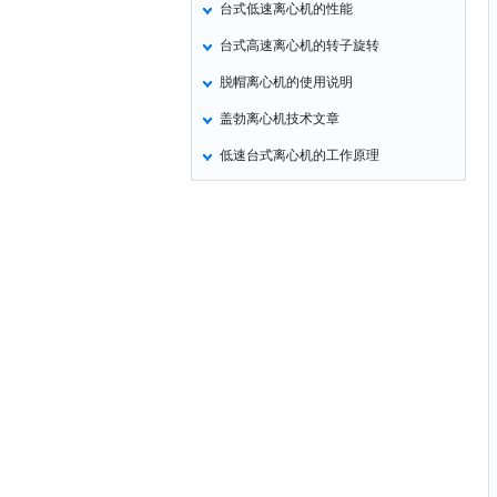
台式低速离心机的性能
氧化锌测试仪
台式高速离心机的转子旋转
控制器
脱帽离心机的使用说明
水浴锅
盖勃离心机技术文章
二氧化碳检测仪
低速台式离心机的工作原理
进样器
试验机
全站仪
回弹仪
张力仪
金属探测器
焊缝检测盒
片剂仪
酸值测定仪
解吸仪