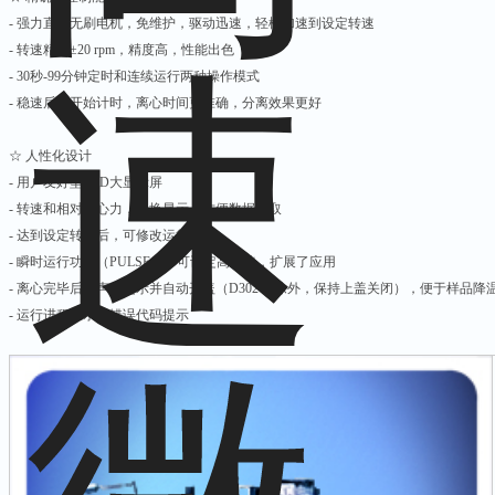
- 强力直流无刷电机，免维护，驱动迅速，轻松加速到设定转速
- 转速精度±20 rpm，精度高，性能出色
- 30秒-99分钟定时和连续运行两种操作模式
- 稳速后才开始计时，离心时间更准确，分离效果更好
☆ 人性化设计
- 用户友好型LCD大显示屏
- 转速和相对离心力，切换显示，方便数据读取
- 达到设定转速后，可修改运行参数
- 瞬时运行功能（PULSE），可设定高转速，扩展了应用
- 离心完毕后，声音提示并自动开盖（D3024R除外，保持上盖关闭），便于样品降
- 运行进程显示和错误代码提示