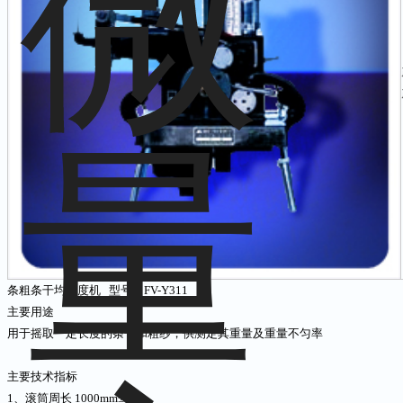
条粗条干均匀度机 型号：FV-Y311
主要用途
用于摇取一定长度的条子和粗纱，供测定其重量及重量不匀率
主要技术指标
1、滚筒周长 1000mm±1mm