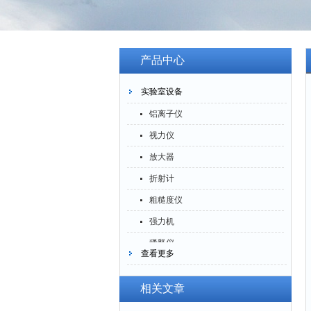
产品中心
实验室设备
铝离子仪
视力仪
放大器
折射计
粗糙度仪
强力机
稀释仪
查看更多
萃取仪
洗油仪
相关文章
倒角器