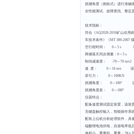
抓捕角度（抱轨式）进行准确
解析仪
全性能测试、故障查找、整定
烤胶机
技术指标：
流量计
符合《AQ2028-2010矿山在
测速仪
车技术条件》《MT 389-2
保护器
空行程时间： 0～5 s 误差
两侧落爪同步测量：0～5 s 
分散仪
制动减速度： -70～70 m/s2
压片机
速 度： 0～16 m/s 误差：
灰熔融性测试仪
牵引力： 0～100KN 误
导电仪
抓捕角度： 0～180° 误
抓捕角度差： 0～180° 误
色谱仪
仪器特点：
磨耗仪
配备速度测试固定装置，该装
读数仪
无键盘触控输入，智能操作系
配有上位机分析处理软件，具
测时仪
锰酸锂电池供电，自放电率低
压力仪
体积小，重量轻。重量：2Kg 尺寸：