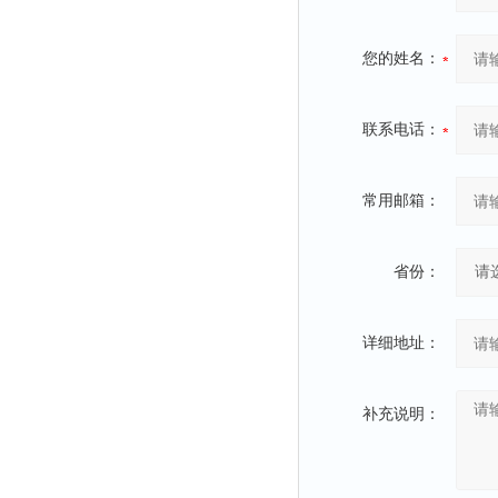
时间测定仪
消解器
您的姓名：
洗砂机
测硫仪
联系电话：
过滤器
平磨仪
常用邮箱：
天平
真空计
省份：
浓缩仪
透射率测试仪
详细地址：
搅拌器
应变仪
补充说明：
温湿度计
培养箱