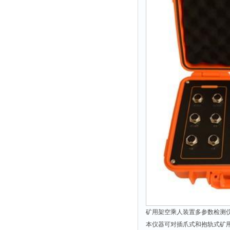
拉力表
冻力仪
平整度仪
分选仪
辐射仪
蒸馏仪
氟化物测定仪
紧实仪
膨胀仪
铺板器
粘度计
分布仪
实验装置
矿用架空乘人装置多参数检测仪
系数仪
本仪器可对插爪式和抱轨式矿
测试计