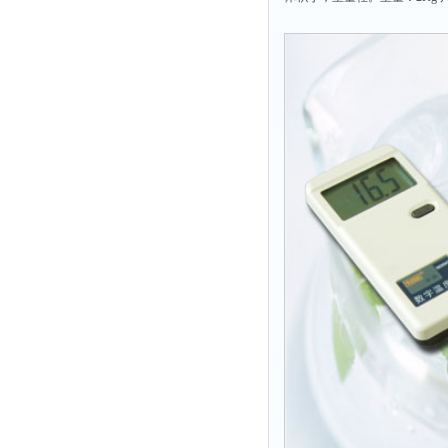
附着力测试仪
液冰点测定仪
倾向仪
安定性测定仪
烘胶机
微粒检测仪
油滴仪
稳压电源
记录仪
虫情测报灯
取样器
压缩机
养护箱
清洗仪