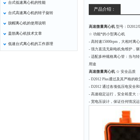
台式低速离心机的性能
氧化锌测试仪
产品介绍：
台式高速离心机的转子旋转
控制器
脱帽离心机的使用说明
高速微量离心机
型号：D2012/D2
水浴锅
盖勃离心机技术文章
☆ 功能*的小型离心机
二氧化碳检测仪
- 高转速15000rpm，大相对离
低速台式离心机的工作原理
进样器
- 强力直流无刷电机免维护，
试验机
- 适配多种规格离心管：当与转
用途
全站仪
高速微量离心机
☆ 安全品质
回弹仪
- D2012 Plus通过及其严格
张力仪
- D2012 通过各项低压电
- 高速稳定运行，安全裕度
金属探测器
- 宽电压设计，保证任何情况
焊缝检测盒
片剂仪
酸值测定仪
解吸仪