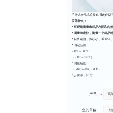
光泽度仪
色差仪
手持式食品温度快速测定仪型号：H
面积仪
仪器特点：
混合器
*
可现场测量出样品表面和内
金属浴
*
测量速度快，测量一个样品
* 自备电池，体积小，重量轻
恒温器
* 测定范围：
离心机
-50℃～300℃
摇床
（-58℉～572℉）
孵育器
* 测量精度：
（-20℃～80℃）0.1%
振荡器
* 分辨率：0.1℃
爆头灯
探照灯
产品：
工作灯
稀释器
热震仪
您的单位：