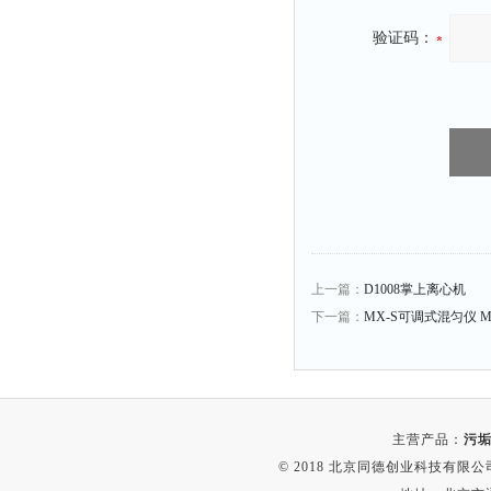
静电测试仪
验证码：
照度计
伏安表
声波仪
测厚仪
抓拍仪
显微镜
氮吹仪
脆碎度仪
上一篇：
D1008掌上离心机
光度计
下一篇：
MX-S可调式混匀仪 M
旋光仪
高斯计
耐压测试仪
主营产品：
污垢
电阻仪
© 2018 北京同德创业科技有限公司(
电流测试仪