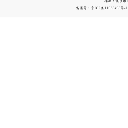
地址：北京市通
粉尘仪
备案号：
京ICP备11038408号-1
功率计
温度计
平滑度测定仪
激光粒度仪
钙离子计
测距仪
破碎机
扩散仪
溶出仪
酸度计
露点仪
气动织枪
台式检校台