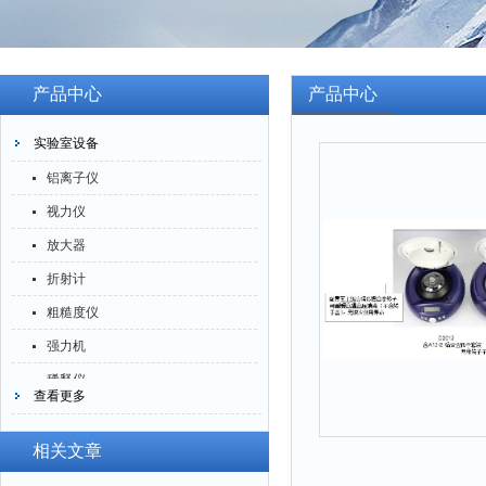
产品中心
产品中心
实验室设备
铝离子仪
视力仪
放大器
折射计
粗糙度仪
强力机
稀释仪
查看更多
萃取仪
洗油仪
相关文章
倒角器