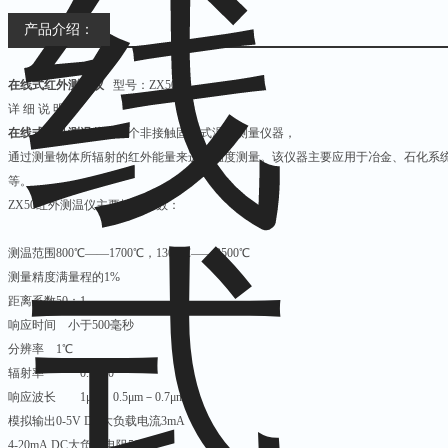
产品介绍：
在线式红外测温仪
型号：ZX50
详 细 说 明
在线式红外测温仪
是一个非接触固定式温度测量仪器，
通过测量物体所辐射的红外能量来进行温度测量。该仪器主要应用于冶金、石化系
等。
ZX50红外测温仪主要技术参数：
测温范围800℃——1700℃，1300℃——2500℃
测量精度满量程的1%
距离系数50：1
响应时间 小于500毫秒
分辨率 1℃
辐射率 0.1-1.0
响应波长 1μm，0.5μm－0.7μm
模拟输出0-5V DC大负载电流3mA
4-20mA DC大负载电阻500Ω