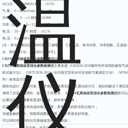
出口压： 0 ～500KPa 精度：±0.5%
气 量： 0～999m3/min 精度：±2%
功率因数： 0 ～±1 精度：±0.008
功率（选配）：0～1125kW 精度： ±0.5％
电 压： 10～750V 精度： ±0.2％
电 流： 0.2～500A 精度： ±0.2％
(注：本功率测试仪可同时测量三相电压、三相电流、有功功率、功率因数，互感器
法、两瓦特计法、三瓦特计法均可);
CBZ10瓦斯抽放泵综合参数检测仪
特点：
CBZ10瓦斯抽放泵综合参数检测仪
主要依据《GB3836-2010爆炸性环境用防爆电气设
机试验方法》、GB/T13930-2010《水环真空泵和水环压缩机气量测定方法》、MT6
件》标准设计完成
模块化设计，性能可靠，便于维护。采用无线交叉通信的方式，很好的解决了测试
增强了仪器的实用性，提高了工作效率。
CBZ10瓦斯抽放泵综合参数检测仪
既可以
以通过自带的测量装置进行测试，操作简单方便；
仪器采用获得技术的滤水除湿装置，具有优异的防水防尘能力；
无键盘触控输入，智能系统数据处理，操作界面友好简捷。
可以同时存储1000台瓦斯抽放泵的测试数据；
产品名称：水产品组胺测定仪