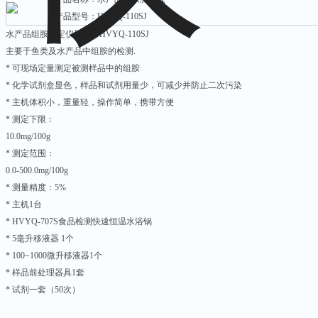
产品型号：HVYQ-110SJ
水产品组胺测定仪型号：HVYQ-110SJ
主要于鱼类及水产品中组胺的检测.
* 可现场定量测定被测样品中的组胺
* 化学试剂盒显色，样品和试剂用量少，可减少并防止二次污染
* 主机体积小，重量轻，操作简单，携带方便
* 测定下限：
10.0mg/100g
* 测定范围：
0.0-500.0mg/100g
* 测量精度：5%
* 主机1台
* HVYQ-707S食品检测快速恒温水浴锅
* 5毫升移液器 1个
* 100~1000微升移液器1个
* 样品前处理器具1套
* 试剂一套（50次）