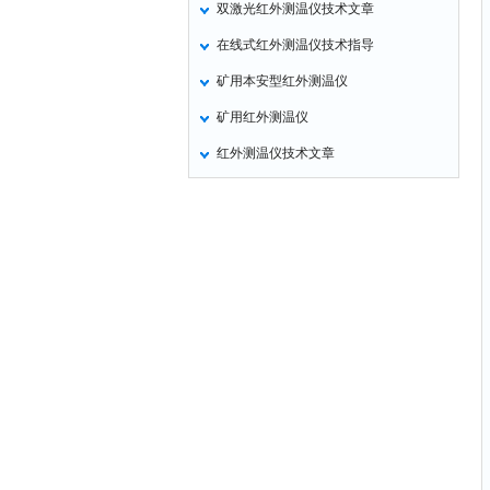
双激光红外测温仪技术文章
氧化锌测试仪
在线式红外测温仪技术指导
控制器
矿用本安型红外测温仪
水浴锅
矿用红外测温仪
二氧化碳检测仪
红外测温仪技术文章
进样器
试验机
全站仪
回弹仪
张力仪
金属探测器
焊缝检测盒
片剂仪
酸值测定仪
解吸仪