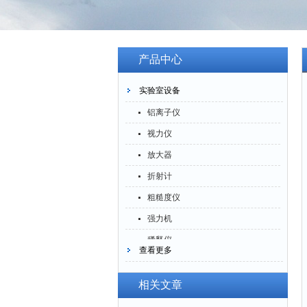
产品中心
实验室设备
铝离子仪
视力仪
放大器
折射计
粗糙度仪
强力机
稀释仪
查看更多
萃取仪
洗油仪
相关文章
倒角器