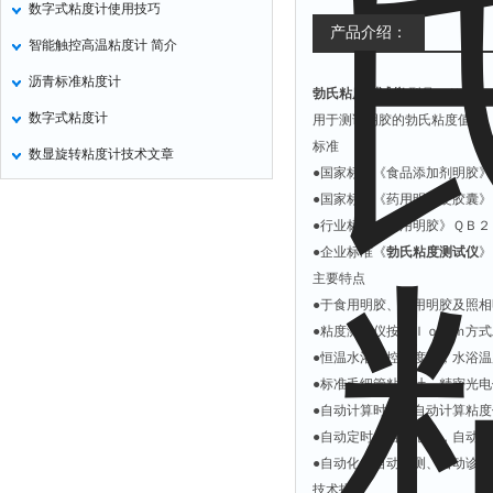
数字式粘度计使用技巧
氧化锌测试仪
产品介绍：
智能触控高温粘度计 简介
控制器
沥青标准粘度计
勃氏粘度测试仪
型号：ＮＤ－
水浴锅
数字式粘度计
用于测试明胶的勃氏粘度值。
二氧化碳检测仪
标准
数显旋转粘度计技术文章
进样器
●国家标准《食品添加剂明胶
试验机
●国家标准《药用明胶硬胶囊
●行业标准《药用明胶》ＱＢ
全站仪
●企业标准《
勃氏粘度测试仪
》
回弹仪
主要特点
张力仪
●于食用明胶、药用明胶及照
●粘度测试仪按Ｂｌｏｏｍ方
金属探测器
●恒温水浴温控精度高，水浴
焊缝检测盒
●标准毛细管粘度计，精密光
片剂仪
●自动计算时间，自动计算粘
●自动定时，自动报警，自动
酸值测定仪
●自动化，自动检测、自动诊
解吸仪
技术指标