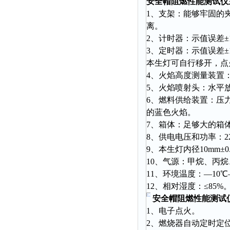
安全帽阻燃性能测试仪
时间测定仪
1、支架：能够牢固的
消解器
离。
2、计时器：示值误差±
洗砂机
3、定时器：示值误差
测硫仪
本生灯可自行移开，点火
过滤器
4、火焰高度测量装置：
5、火焰喷射头：水平
平磨仪
6、燃料供给装置：压
天平
的蓝色火焰。
真空计
7、箱体：足够大的箱
8、供电电压和功率：220
浓缩仪
9、本生灯内径10mm±0
透射率测试仪
10、气源：甲烷、丙
搅拌器
11、环境温度：—10℃
应变仪
12、相对湿度：≤85%
安全帽阻燃性能测试
温湿度计
1、电子点火。
培养箱
2、燃烧器自动定时定