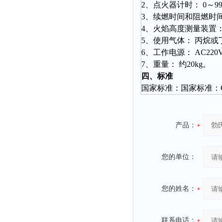
融变仪
2、点火器计时： 0～9
3、续燃时间和阻燃时间计
检定箱
4、火焰高度测量装置：
断路器
5、使用气体： 丙烷
硬度仪
6、工作电源： AC220
7、重量： 约20kg。
变送器
四、标准
强度仪
国家标准：国家标准：GB
采样器
混匀仪
产品：
声级计
熔点仪
您的单位：
单色仪
蠕动泵
泄漏检测仪
您的姓名：
噪音计
加热器
联系电话：