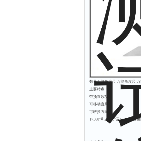
解析仪
烤胶机
流量计
测速仪
保护器
分散仪
压片机
灰熔融性测试仪
数显万能角度尺 万能角度尺 万能
导电仪
主要特点 :
带预置数功能
色谱仪
可移动直尺
磨耗仪
可转换方向
读数仪
1×360°和2×180°及4×90
测时仪
压力仪