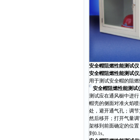
光泽度仪
色差仪
面积仪
混合器
金属浴
恒温器
离心机
安全帽阻燃性能测试仪 型
摇床
安全帽阻燃性能测试
孵育器
用于测试安全帽的阻燃
振荡器
安全帽阻燃性能测试
测试应在通风橱中进行
爆头灯
帽壳的侧面对准火焰喷
探照灯
处，避开通气孔；调节
工作灯
然后移开；打开气量调节
架移到前面确定的位置
稀释器
到0.1s。
热震仪