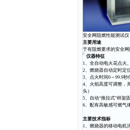
粉尘仪
功率计
温度计
平滑度测定仪
安全网阻燃性能测试仪 型
主要用途
激光粒度仪
于有阻燃要求的安全网
钙离子计
仪器特征
测距仪
1、全自动电火花点火
破碎机
2、燃烧器自动定时定
3、点火时间0～99.
扩散仪
4、火焰高度可调整，
溶出仪
头）
酸度计
5、自动“推拉式”样
6、配有高敏感可燃气
露点仪
气动织枪
主要技术指标
台式检校台
1、燃烧器的移动电机消