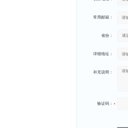
冰箱
测温仪
常用邮箱：
粉碎机
辐照计
省份：
温控仪
提取器
详细地址：
马弗炉
透明度仪
补充说明：
反射率仪
计数器
球磨机
验证码：
气敏元件测试仪
发生器
四球机