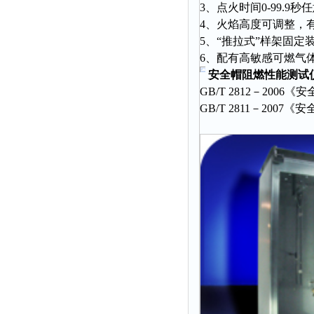
静电测试仪
3、点火时间0-99.
4、火焰高度可调整，
照度计
5、“推拉式”样架固定
伏安表
6、配有高敏感可燃气
声波仪
安全帽阻燃性能测试
测厚仪
GB/T 2812－20
GB/T 2811－2007《
抓拍仪
显微镜
氮吹仪
脆碎度仪
光度计
旋光仪
高斯计
耐压测试仪
电阻仪
电流测试仪