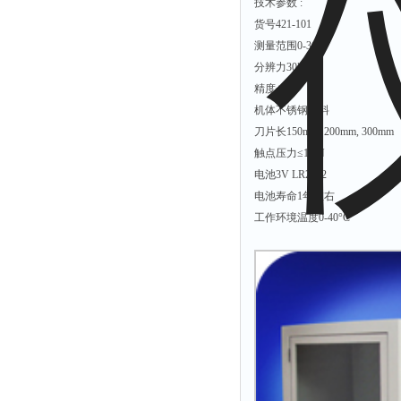
技术参数 :
附着力测试仪
货号421-101
液冰点测定仪
测量范围0-360°
分辨力30"
倾向仪
精度+/- 5’
安定性测定仪
机体不锈钢材料
烘胶机
刀片长150mm, 200mm, 300mm
微粒检测仪
触点压力≤1.5N
电池3V LR2032
油滴仪
电池寿命1年左右
稳压电源
工作环境温度0-40°C
记录仪
虫情测报灯
取样器
压缩机
养护箱
清洗仪