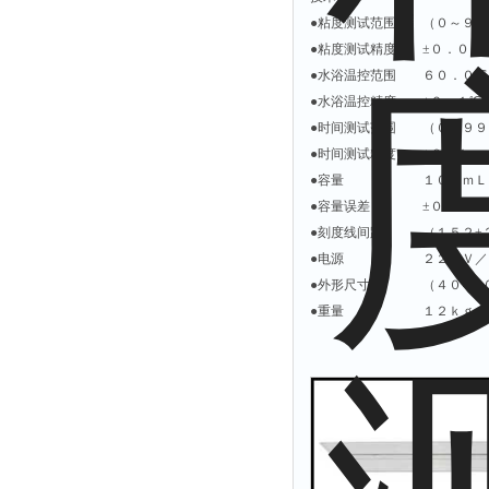
拉力表
●粘度测试范围 （０～９．
冻力仪
●粘度测试精度 ±０．０５
●水浴温控范围 ６０．０
平整度仪
●水浴温控精度 ±０．１℃
分选仪
●时间测试范围 （０～９９
辐射仪
●时间测试精度 ±０．１ｓ
●容量 １００ｍ
蒸馏仪
●容量误差 ±０．５ｍ
氟化物测定仪
●刻度线间距 （１５２±
紧实仪
●电源 ２２０Ｖ／５
膨胀仪
●外形尺寸 （４０×３０
●重量 １２ｋｇ
铺板器
粘度计
分布仪
实验装置
系数仪
测试计