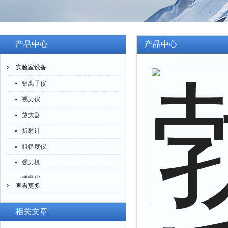
产品中心
产品中心
实验室设备
铝离子仪
视力仪
放大器
折射计
粗糙度仪
强力机
稀释仪
查看更多
萃取仪
洗油仪
相关文章
倒角器