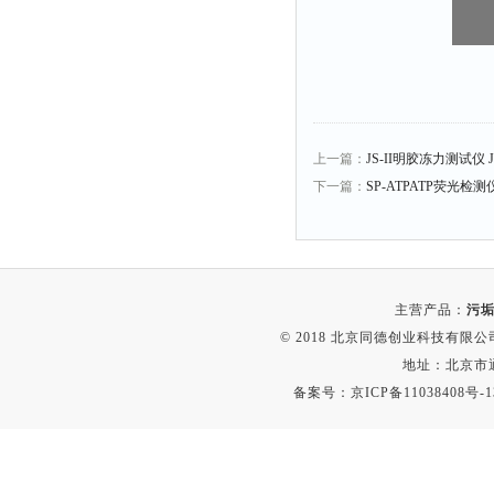
比热容仪
干燥箱
元素分析仪
电缆衰减仪
电平表
上一篇：
JS-II明胶冻力测试仪 JS
磨功指数仪
下一篇：
SP-ATPATP荧光检
液泡沫倾向仪
闪点仪
沸程仪
主营产品：
污垢
电枢仪
© 2018 北京同德创业科技有限公司(
接线矢量测试仪
地址：北京市通
测振仪
备案号：
京ICP备11038408号-1
烘干器
动平衡仪
匀胶机