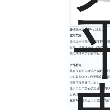
拉力表
冻力仪
平整度仪
分选仪
级恒温水浴 型号：
CS501
辐射仪
应用范围:
蒸馏仪
级恒温水浴是采用进口不锈钢
度高，抗腐蚀性强，结构紧凑
氟化物测定仪
领域或辅助加热的精密产品。
紧实仪
膨胀仪
产品特点：
具有良好的内循环/外循环泵
铺板器
LED双窗口分别数显温度测量
粘度计
测量值偏差补正功能；
分布仪
保温层采用高效保温材料，更
实验装置
台式结构，外形美观大方；
在有限的空间里大大增加了该产品
系数仪
测试计