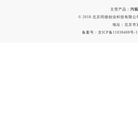
静电测试仪
主营产品：
污垢
照度计
© 2018 北京同德创业科技有限公司(
伏安表
地址：北京市通
声波仪
备案号：
京ICP备11038408号-1
测厚仪
抓拍仪
显微镜
氮吹仪
脆碎度仪
光度计
旋光仪
高斯计
耐压测试仪
电阻仪
电流测试仪