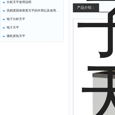
分析天平使用说明
氧化锌测试仪
产品介绍：
高精度固体密度天平的作用以及使用方法
控制器
电子分析天平
水浴锅
电子天平
二氧化碳检测仪
微机差热天平
进样器
试验机
全站仪
回弹仪
张力仪
金属探测器
焊缝检测盒
片剂仪
酸值测定仪
解吸仪