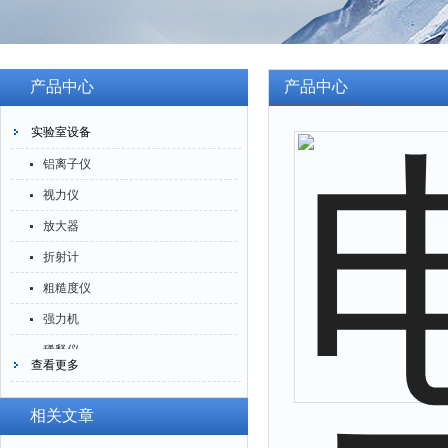
产品中心
产品中心
实验室设备
铝离子仪
视力仪
放大器
折射计
粗糙度仪
强力机
稀释仪
查看更多
萃取仪
洗油仪
相关文章
倒角器