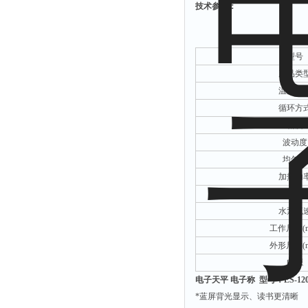
技术参数：
解析仪
烤胶机
型号
流量计
产品类
测速仪
温度范
保护器
循环方
精度
分散仪
波动度
压片机
均匀度
灰熔融性测试仪
加热功
导电仪
恒温设定与
水泵流
色谱仪
工作尺寸
(
磨耗仪
外形尺寸
(
读数仪
电源
测时仪
电子天平 电子称
型号：ES-12
*蓝屏背光显示、读书更清晰
压力仪