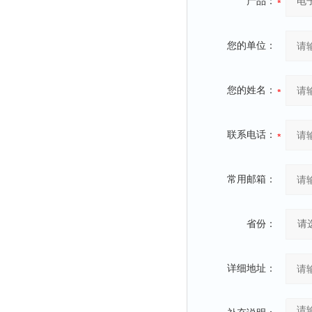
光泽度仪
产品：
色差仪
面积仪
您的单位：
混合器
金属浴
您的姓名：
恒温器
离心机
联系电话：
摇床
孵育器
常用邮箱：
振荡器
爆头灯
省份：
探照灯
工作灯
详细地址：
稀释器
热震仪