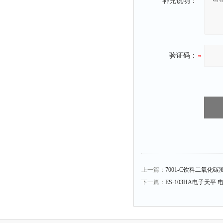
补充说明：
时间测定仪
消解器
洗砂机
测硫仪
验证码：
过滤器
平磨仪
天平
真空计
浓缩仪
透射率测试仪
搅拌器
上一篇：
7001-C饮料二氧化碳
应变仪
下一篇：
ES-103HA电子天平 
温湿度计
培养箱