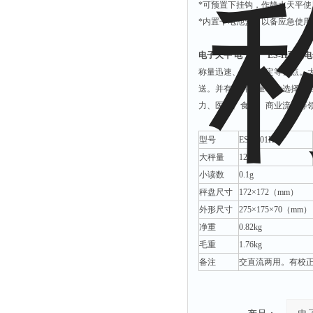
*可预置下挂钩，作静水天平使
附着力测试仪
*内置干电池盒，以备应急使用
液冰点测定仪
倾向仪
电子天平 电子称
ES-H
系列电
称量迅速、准确稳定等优点。大
安定性测定仪
送。并有多种计量单位选择、
烘胶机
力、医药、食品、商业流通等
微粒检测仪
型号
ES-1201H
油滴仪
大秤量
1200g
稳压电源
小读数
0.1g
记录仪
秤盘尺寸
172×172（mm）
虫情测报灯
外形尺寸
275×175×70（mm）
取样器
净重
0.82kg
毛重
1.76kg
压缩机
备注
交直流两用。有校正
养护箱
清洗仪