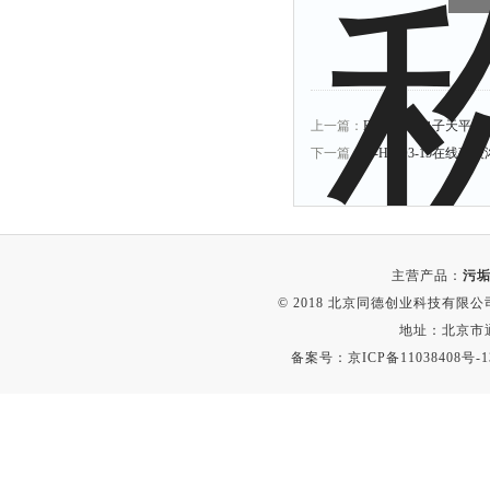
附着力测试仪
液冰点测定仪
倾向仪
安定性测定仪
上一篇：
ES-1201H电子天平 
烘胶机
下一篇：
JJ-HNO3-15在线硝
微粒检测仪
油滴仪
稳压电源
主营产品：
污垢
记录仪
© 2018 北京同德创业科技有限公司(
虫情测报灯
地址：北京市通
取样器
备案号：
京ICP备11038408号-1
压缩机
养护箱
清洗仪