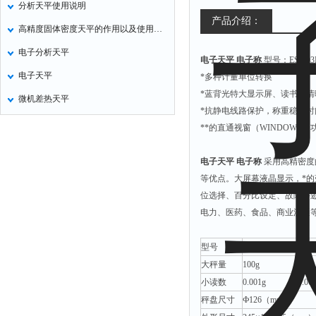
分析天平使用说明
氧化锌测试仪
产品介绍：
高精度固体密度天平的作用以及使用方法
控制器
电子分析天平
电子天平 电子称
型号：ES-103
水浴锅
电子天平
*多种计量单位转换
二氧化碳检测仪
*蓝背光特大显示屏、读书更清
微机差热天平
进样器
*抗静电线路保护，称重稳定时
试验机
**的直通视窗（WINDOWS）
全站仪
电子天平 电子称
采用高精密度
回弹仪
等优点。大屏幕液晶显示，*的
张力仪
位选择、百分比设定、故障寻
电力、医药、食品、商业流通
金属探测器
焊缝检测盒
型号
ES-103HA
ES-
片剂仪
大秤量
100g
150g
酸值测定仪
小读数
0.001g
0.00
秤盘尺寸
Ф126（mm）
解吸仪