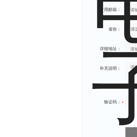
解析仪
常用邮箱：
烤胶机
流量计
省份：
测速仪
保护器
详细地址：
分散仪
压片机
补充说明：
灰熔融性测试仪
导电仪
色谱仪
验证码：
磨耗仪
读数仪
测时仪
压力仪