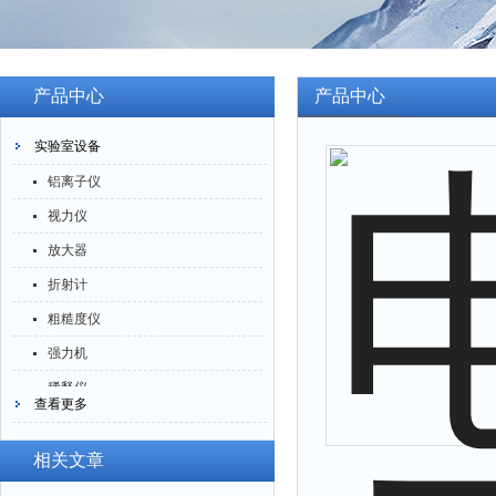
产品中心
产品中心
实验室设备
铝离子仪
视力仪
放大器
折射计
粗糙度仪
强力机
稀释仪
查看更多
萃取仪
洗油仪
相关文章
倒角器