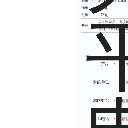
外形尺寸
245×170×65（mm）
拉力表
净重
0.82kg
冻力仪
毛重
1.76kg
平整度仪
交直流两用。有校正
备注
接口。配砝码，配塑
分选仪
辐射仪
蒸馏仪
氟化物测定仪
产品：
紧实仪
膨胀仪
您的单位：
铺板器
粘度计
您的姓名：
分布仪
实验装置
系数仪
联系电话：
测试计