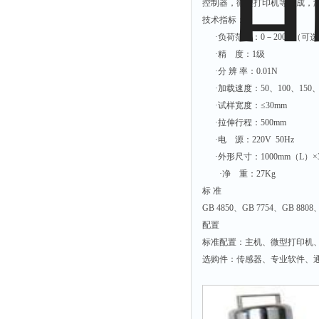
光泽度仪
控制器，微型打印机等组成，
技术指标：
色差仪
·负荷范围：0－200N（可选配置
面积仪
·精 度：1级
混合器
·分 辨 率：0.01N
·加载速度：50、100、150、2
金属浴
·试样宽度：≤30mm
恒温器
·拉伸行程：500mm
离心机
·电 源：220V 50Hz
摇床
·外形尺寸：1000mm（L）×3
·净 重：27Kg
孵育器
标 准
振荡器
GB 4850、GB 7754、GB 8808、
爆头灯
配置
标准配置：主机、微型打印机
探照灯
选购件：传感器、专业软件、通
工作灯
稀释器
热震仪