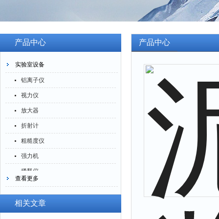
产品中心
产品中心
实验室设备
铝离子仪
视力仪
放大器
折射计
粗糙度仪
强力机
稀释仪
查看更多
萃取仪
洗油仪
相关文章
倒角器