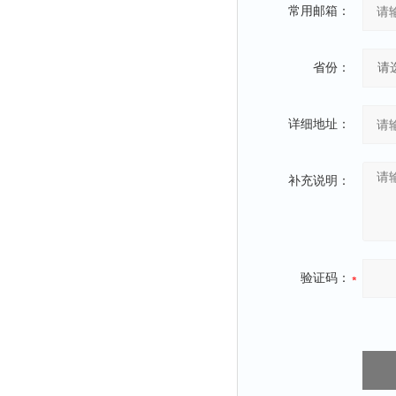
常用邮箱：
粉尘仪
功率计
省份：
温度计
平滑度测定仪
详细地址：
激光粒度仪
钙离子计
补充说明：
测距仪
破碎机
扩散仪
溶出仪
验证码：
酸度计
露点仪
气动织枪
台式检校台