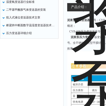
湿度氧变送器行业标准
氧化锌测试仪
产品介绍：
二甲基甲酰胺气体变送器的安装
控制器
投入式液位变送器技术文章
泥浆泵压力变送器
型号：CYB-
水浴锅
桥梁跨中断面数字温湿度变送器技术文章
概述：
二氧化碳检测仪
CYB-22S压力变送器是专
压力变送器详细介绍
进样器
泥浆泵压力变送器
该变送器
试验机
号。全不锈钢圆柱型平膜结构
效果。
全站仪
回弹仪
张力仪
金属探测器
焊缝检测盒
片剂仪
酸值测定仪
解吸仪