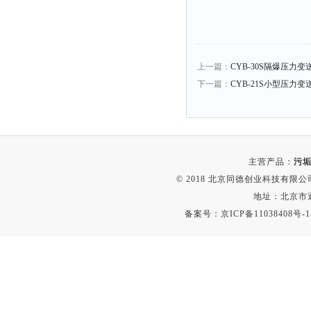
融变仪
检定箱
断路器
上一篇：
CYB-30S隔爆压力变
硬度仪
下一篇：
CYB-21S小型压力变送
变送器
强度仪
采样器
混匀仪
主营产品：
污垢
声级计
© 2018 北京同德创业科技有限公司(
地址：北京市通
熔点仪
备案号：
京ICP备11038408号-1
单色仪
蠕动泵
泄漏检测仪
噪音计
加热器