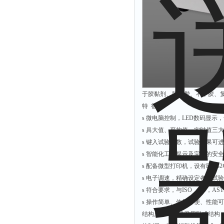
附着力测试仪
液冰点测定仪
倾向仪
安定性测定仪
烘胶机
微粒检测仪
于胶黏剂、胶粘带、不干胶、
油滴仪
特 征
稳压电源
s 微电脑控制，LED数码显示
s 具大值、平均值、实时值三
记录仪
s 键入试验参数，试验结果可
虫情测报灯
s 智能化工况提示及完整的安
取样器
s 配备微型打印机，设有RS2
压缩机
s 电子调速，精确设定各种试
s 符合要求，与ISO，JIS，A
养护箱
s 操作简单、使用方便、性能
清洗仪
结构原理：本机采用卧式结构