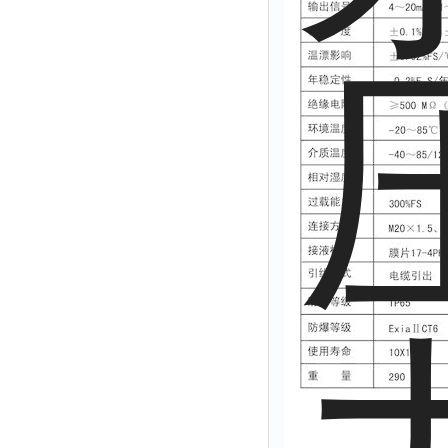
拉力表
冻力仪
平整度仪
分选仪
辐射仪
蒸馏仪
氟化物测定仪
紧实仪
膨胀仪
铺板器
粘度计
分布仪
实验装置
系数仪
测试计