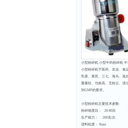
时间测定仪
消解器
洗砂机
测硫仪
过滤器
平磨仪
天平
小型粉碎机 小型中药粉碎机 中草
真空计
小型粉碎机于医药、农业、食
浓缩仪
乳香、黄芪、三七、海马、菟
重量轻、功效高、无粉尘、清
透射率测试仪
到GMP的要求。
搅拌器
应变仪
小型粉碎机主要技术参数:
粉碎细度目： 20-80目
温湿度计
生产能力： 200克/次
培养箱
进料粒度： 8mm