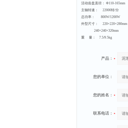
静电测试仪
活动齿盘直径： Φ110-165mm
照度计
主轴转速： 22000转/分
总功率： 800W/1200W
伏安表
外型尺寸： 220×220×280mm
声波仪
240×240×320mm
测厚仪
重 量： 7.5/9.5kg
抓拍仪
显微镜
产品：
氮吹仪
脆碎度仪
您的单位：
光度计
旋光仪
您的姓名：
高斯计
耐压测试仪
联系电话：
电阻仪
电流测试仪