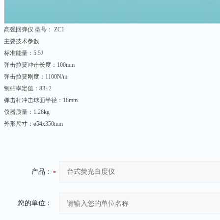
高强回弹仪 型号： ZC1
主要技术参数
标准能量：5.5J
弹击拉簧冲击长度：100mm
弹击拉簧刚度：1100N/m
钢砧率定值：83±2
弹击杆冲击球面半径：18mm
仪器质量：1.28kg
外形尺寸：ø54x350mm
产品：
您的单位：