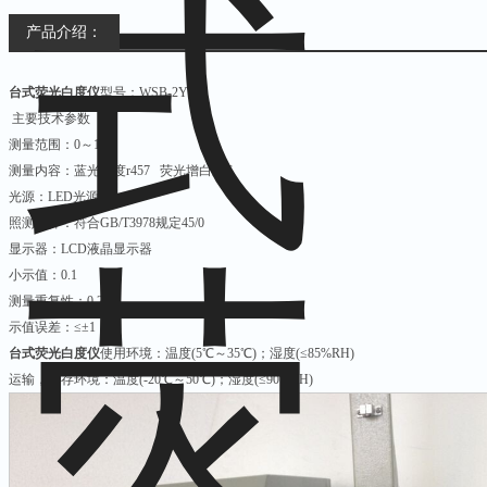
产品介绍：
台式荧光白度仪
型号：WSB-2Y
主要技术参数
测量范围：0～199
测量内容：蓝光白度r457 荧光增白度F
光源：LED光源
照测条件：符合GB/T3978规定45/0
显示器：LCD液晶显示器
小示值：0.1
测量重复性：0.2
示值误差：≤±1
台式荧光白度仪
使用环境：温度(5℃～35℃)；湿度(≤85%RH)
运输，贮存环境：温度(-20℃～50℃)；湿度(≤90%RH)