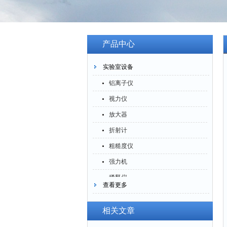
产品中心
实验室设备
铝离子仪
视力仪
放大器
折射计
粗糙度仪
强力机
稀释仪
查看更多
萃取仪
洗油仪
相关文章
倒角器