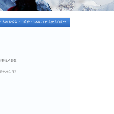
>
实验室设备
>
白度仪
> WSB-2Y台式荧光白度仪
仪主要技术参数
 荧光增白度F
规定45/0