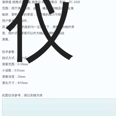
测厚规 便携式测厚规 测厚仪 纸张测厚仪 型号：TC-1026
范围：用于测量纸张、皮革、橡胶、织物及各种金属
板材、塑料板等的厚度；测厚规的测力可根据
用户要求特殊制作。
原 理：在一定的面积与一定荷重下，测量出的物件厚
度。指针式测厚规可以作为物品检测时的基础
测量。
技术参数：
指式方式：指针式
测量范围：0-10mm
小读数：0.01mm
测量深度：26mm
测头尺寸：Φ10mm
此图仅供参考，请以实物为准