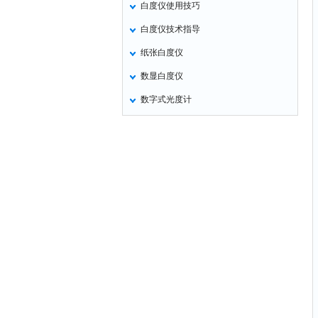
白度仪使用技巧
氧化锌测试仪
白度仪技术指导
控制器
纸张白度仪
水浴锅
数显白度仪
二氧化碳检测仪
数字式光度计
进样器
试验机
全站仪
回弹仪
张力仪
金属探测器
焊缝检测盒
片剂仪
酸值测定仪
解吸仪