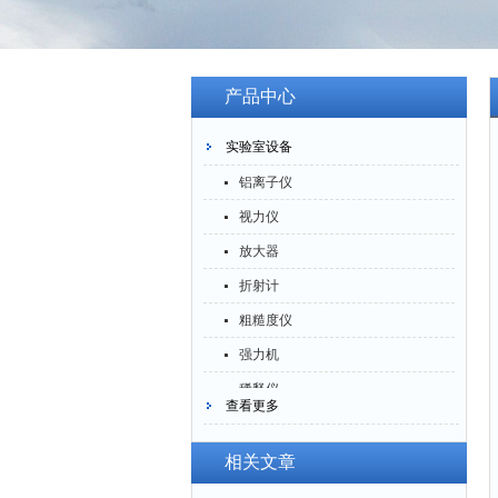
产品中心
实验室设备
铝离子仪
视力仪
放大器
折射计
粗糙度仪
强力机
稀释仪
查看更多
萃取仪
洗油仪
相关文章
倒角器