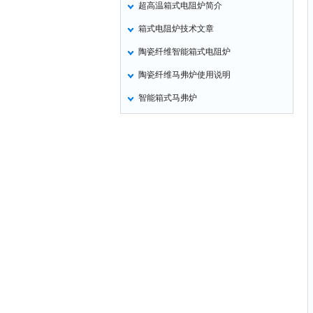
超高温箱式电阻炉简介
氧化锌测试仪
箱式电阻炉技术文章
控制器
陶瓷纤维智能箱式电阻炉
水浴锅
陶瓷纤维马弗炉使用说明
二氧化碳检测仪
智能箱式马弗炉
进样器
试验机
全站仪
回弹仪
张力仪
金属探测器
焊缝检测盒
片剂仪
酸值测定仪
解吸仪