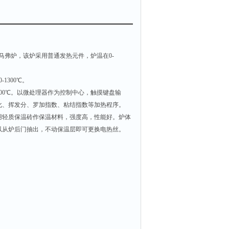
、3型马弗炉，该炉采用普通发热元件，炉温在0-
1300℃。
000℃。以微处理器作为控制中心，触摸键盘输
化、挥发分、罗加指数、粘结指数等加热程序。
轻质保温砖作保温材料，强度高，性能好。炉体
以从炉后门抽出，不动保温层即可更换电热丝。