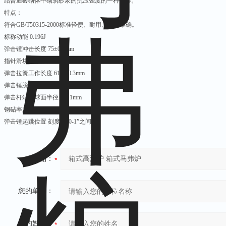
结普通砖砌体中砌筑砂浆的抗压强度的一种仪器。
特点：
符合GB/T50315-2000标准轻便、耐用、示值准确。
标称动能 0.196J
弹击锤冲击长度 75±0.3mm
指针滑块的摩擦力 0.5±0.1N
弹击拉簧工作长度 61.5±0.3mm
弹击锤脱钩位置 刻度尺“100”刻线
弹击杆端部球面半径 25±1mm
钢砧率定值 74±2
弹击锤起跳位置 刻度尺“0-1”之间。
产品：
您的单位：
您的姓名：