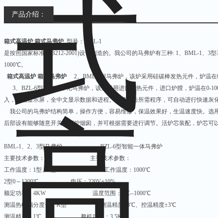
产品介绍：
箱式高温炉 箱式马弗炉
型号：BML-1
是按照国家标准(GB212-2001)设计制造的。我公司的马弗炉有三种: 1、BML-1
1000℃。
箱式高温炉 箱式马弗炉
2、BML-2型马弗炉，该炉采用硅碳棒发热元件，炉温在0-
3、BZL-6型智能一体化马弗炉，该炉采用进口发热元件，进口炉膛，炉温在0-1
入，液晶显示屏，全中文显示数据和进程。只要点击所需程序，可自动进行快速灰
我公司的马弗炉结构简单，操作方便，容易维修，保温效果好，生温速度快。选用
后部设有能够随意开关的可控烟囱，并可根据需要进行调节。活炉芯装配，炉芯可
BML-1、2、3型马弗炉 BZL-6型智能一体马弗炉
主要技术参数： 主要技术参数：
工作温度：1型、3型0～950℃ 工作温度：1000℃
2型0～1300℃ 电压：220V±10%
额定功率：4KW 温度范围：0℃--1000℃
测温热电偶分度号：K型 测温精度±3℃、控温精度±3℃
测温精度：1℃ 整机功率：3.5KW