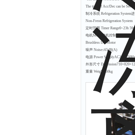
拉力表
The time of Acc/Dec can be Set F
冻力仪
制冷系统 Refrigeration S
Non-Freon Refrigeration System
平整度仪
定时范围 Timer Range0~23h 59
分选仪
电机Motor微机控制、变频电
辐射仪
Brushless DC Motor
噪声 Noise≤65dB(A)
蒸馏仪
电源 Power SupplyAC220v 50H
氟化物测定仪
外形尺寸 Dimension710×820×1
紧实仪
重量 Weight260kg
膨胀仪
铺板器
粘度计
分布仪
实验装置
系数仪
测试计