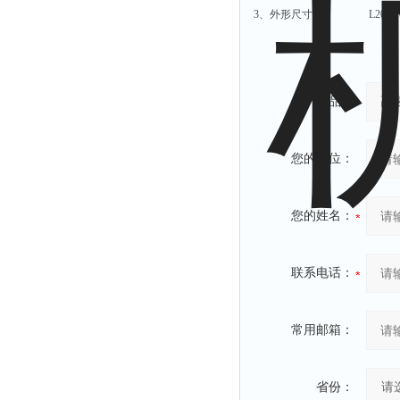
附着力测试仪
3、外形尺寸 L205×W15
液冰点测定仪
倾向仪
安定性测定仪
产品：
烘胶机
微粒检测仪
您的单位：
油滴仪
稳压电源
您的姓名：
记录仪
虫情测报灯
联系电话：
取样器
压缩机
常用邮箱：
养护箱
清洗仪
省份：