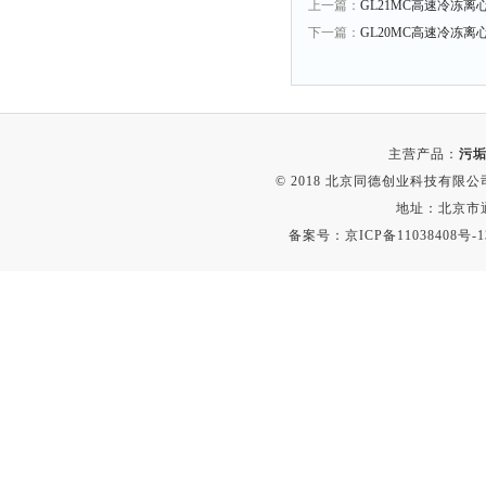
上一篇：
GL21MC高速冷冻离心
时间测定仪
下一篇：
GL20MC高速冷冻离
消解器
洗砂机
测硫仪
过滤器
主营产品：
污垢
© 2018 北京同德创业科技有限公司(
平磨仪
地址：北京市通
天平
备案号：
京ICP备11038408号-1
真空计
浓缩仪
透射率测试仪
搅拌器
应变仪
温湿度计
培养箱