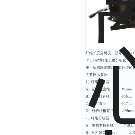
解析仪
烤胶机
流量计
测速仪
保护器
纤维长度分析仪 型号： Y111
分散仪
Y111A型纤维长度分析仪
压片机
用于析棉纤维或化学短纤维的长度
灰熔融性测试仪
主要技术参数
1、纤维引绅器
导电仪
A、前罗拉直径 Φ8mm
色谱仪
B、后罗拉直径 Φ16mm
磨耗仪
C、皮辊直径 Φ17mm
D、绕棉绒棍直径 Φ66mm
读数仪
2、纤维分析器
测时仪
A、输棉罗拉直径 Φ19.1m
压力仪
B、分析器弹簧压力 70N