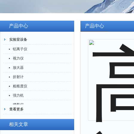
产品中心
产品中心
实验室设备
铝离子仪
视力仪
放大器
折射计
粗糙度仪
强力机
稀释仪
查看更多
萃取仪
洗油仪
相关文章
倒角器