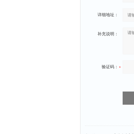
光泽度仪
色差仪
详细地址：
面积仪
混合器
补充说明：
金属浴
恒温器
离心机
摇床
验证码：
孵育器
振荡器
爆头灯
探照灯
工作灯
稀释器
热震仪