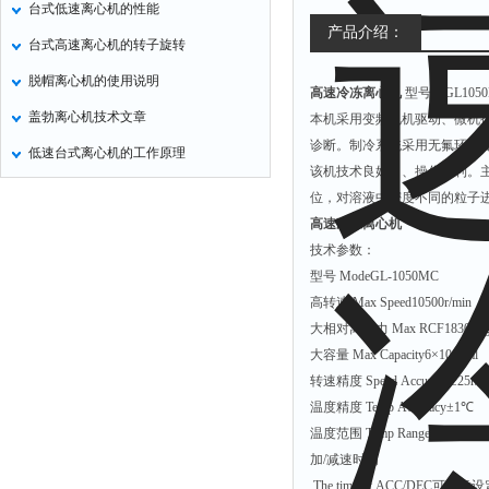
台式低速离心机的性能
氧化锌测试仪
产品介绍：
台式高速离心机的转子旋转
控制器
脱帽离心机的使用说明
高速冷冻离心机
型号：GL105
水浴锅
盖勃离心机技术文章
本机采用变频电机驱动、微机控
二氧化碳检测仪
诊断。制冷系统采用无氟环保
低速台式离心机的工作原理
进样器
该机技术良好、、操作便利。
试验机
位，对溶液中密度不同的粒子
高速冷冻离心机
全站仪
技术参数：
回弹仪
型号 ModeGL-1050MC
张力仪
高转速 Max Speed10500r/min
大相对离心力 Max RCF18300x
金属探测器
大容量 Max Capacity6×1000ml
焊缝检测盒
转速精度 Speed Accuracy±25r/m
片剂仪
温度精度 Temp Accuracy±1℃
温度范围 Temp Range-20℃~+
酸值测定仪
加/减速时间
解吸仪
The time of ACC/DEC可