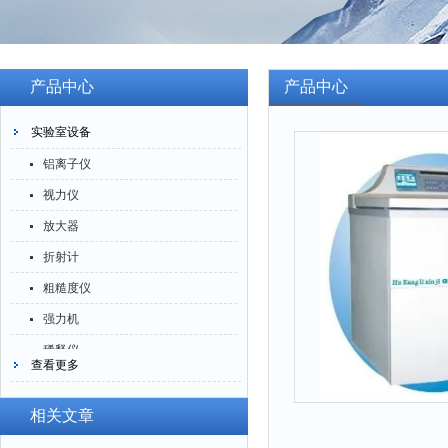
产品中心
产品中心
实验室设备
铝离子仪
视力仪
放大器
折射计
粗糙度仪
强力机
稀释仪
查看更多
萃取仪
洗油仪
相关文章
倒角器