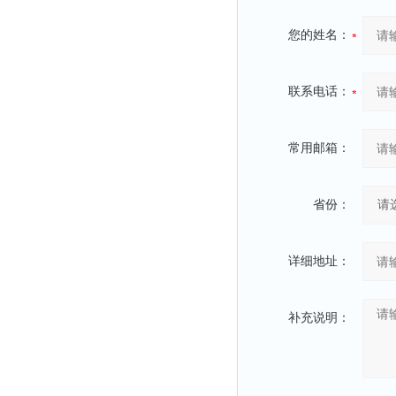
光泽度仪
色差仪
您的姓名：
面积仪
混合器
联系电话：
金属浴
恒温器
常用邮箱：
离心机
摇床
省份：
孵育器
振荡器
详细地址：
爆头灯
探照灯
补充说明：
工作灯
稀释器
热震仪