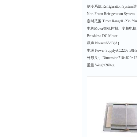
拉力表
制冷系统 Refrigeration S
冻力仪
Non-Freon Refrigeration System
定时范围 Timer Range0~23h 59
平整度仪
电机Motor微机控制、变频电
分选仪
Brushless DC Motor
辐射仪
噪声 Noise≤65dB(A)
电源 Power SupplyAC220v 50H
蒸馏仪
外形尺寸 Dimension710×820×1
氟化物测定仪
重量 Weight260kg
紧实仪
膨胀仪
铺板器
粘度计
分布仪
实验装置
系数仪
测试计