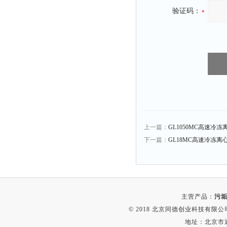
时间测定仪
验证码：
消解器
洗砂机
测硫仪
过滤器
平磨仪
天平
真空计
上一篇：
GL1050MC高速冷冻
浓缩仪
下一篇：
GL18MC高速冷冻离
透射率测试仪
搅拌器
应变仪
主营产品：
污垢
温湿度计
© 2018 北京同德创业科技有限公司(
培养箱
地址：北京市通