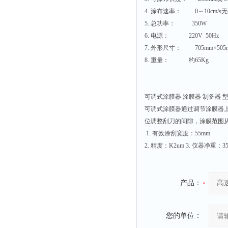
附着力测试仪
4. 涂布速率： 0～10cm/
液冰点测定仪
5. 总功率： 350W
6. 电源： 220V 50Hz
倾向仪
7. 外形尺寸： 705mm×505m
安定性测定仪
8. 重量： 约65Kg
烘胶机
微粒检测仪
可调式涂膜器 涂膜器 制备器 型
油滴仪
可调式涂膜器通过调节涂膜器上
稳压电源
位调整刮刀的间隙，涂膜范围从0-
1. 有效涂刮宽度：55mm
记录仪
2. 精度：K2um 3. 仪器净重：3
虫情测报灯
取样器
压缩机
产品：
养护箱
清洗仪
您的单位：