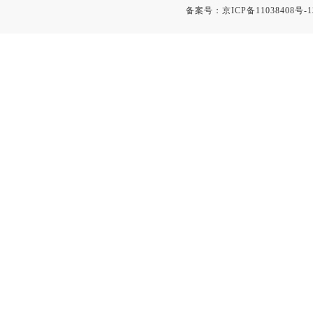
静电测试仪
备案号：
京ICP备11038408号-1
照度计
伏安表
声波仪
测厚仪
抓拍仪
显微镜
氮吹仪
脆碎度仪
光度计
旋光仪
高斯计
耐压测试仪
电阻仪
电流测试仪