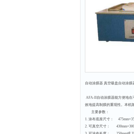
解析仪
烤胶机
流量计
测速仪
保护器
分散仪
压片机
灰熔融性测试仪
导电仪
自动涂膜器 真空吸盘自动涂膜器 
色谱仪
AFA-II自动涂膜器能方便
磨耗仪
效地提高制膜的重现性。本机
读数仪
主要参数：
1. 涂布底座尺寸： 475mm×3
测时仪
2. 可真空尺寸： 430mm×30
压力仪
3. 可涂布长度： 250mm或 3