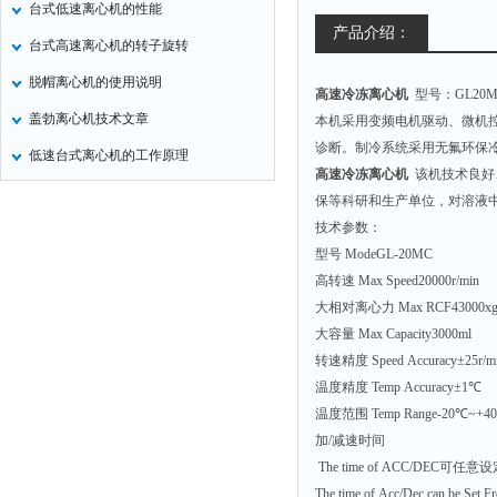
台式低速离心机的性能
氧化锌测试仪
产品介绍：
台式高速离心机的转子旋转
控制器
脱帽离心机的使用说明
高速冷冻离心机
型号：GL20M
水浴锅
盖勃离心机技术文章
本机采用变频电机驱动、微机控
二氧化碳检测仪
诊断。制冷系统采用无氟环保
低速台式离心机的工作原理
进样器
高速冷冻离心机
该机技术良好
试验机
保等科研和生产单位，对溶液
技术参数：
全站仪
型号 ModeGL-20MC
回弹仪
高转速 Max Speed20000r/min
张力仪
大相对离心力 Max RCF43000x
大容量 Max Capacity3000ml
金属探测器
转速精度 Speed Accuracy±25r/m
焊缝检测盒
温度精度 Temp Accuracy±1℃
片剂仪
温度范围 Temp Range-20℃~+
加/减速时间
酸值测定仪
The time of ACC/DEC可
解吸仪
The time of Acc/Dec can be Set F