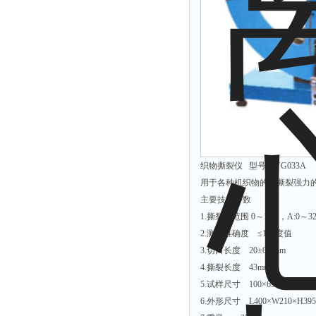
解析仪
烤胶机
流量计
测速仪
保护器
分散仪
压片机
织物撕裂仪 型号：YG033A
灰熔融性测试仪
用于各种机织物的抗撕裂强力
导电仪
主要技术参数
1.撕裂力范围 0～16N，A:0～
色谱仪
2.测力准确度 ≤1分度值
磨耗仪
3.切口长度 20±0.2mm
读数仪
4.撕裂长度 43mm
测时仪
5.试样尺寸 100×63mm(L×W)
6.外形尺寸 L400×W210×H395
压力仪