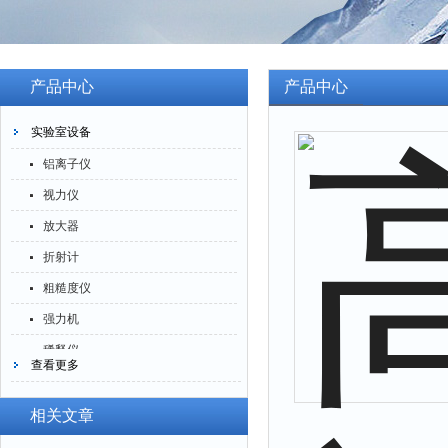
产品中心
产品中心
实验室设备
铝离子仪
视力仪
放大器
折射计
粗糙度仪
强力机
稀释仪
查看更多
萃取仪
洗油仪
相关文章
倒角器