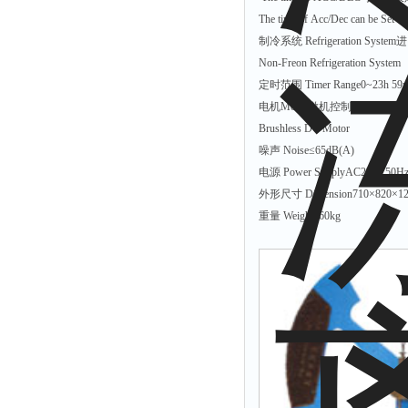
拉力表
The time of Acc/Dec can be Set F
冻力仪
制冷系统 Refrigeration S
Non-Freon Refrigeration System
平整度仪
定时范围 Timer Range0~23h 59
分选仪
电机Motor微机控制、变频电
辐射仪
Brushless DC Motor
噪声 Noise≤65dB(A)
蒸馏仪
电源 Power SupplyAC220v 50H
氟化物测定仪
外形尺寸 Dimension710×820×1
紧实仪
重量 Weight260kg
膨胀仪
铺板器
粘度计
分布仪
实验装置
系数仪
测试计