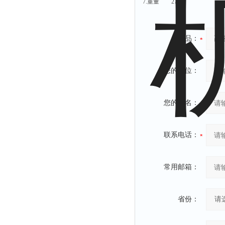
7.重量 27Kg
附着力测试仪
液冰点测定仪
产品：
倾向仪
安定性测定仪
烘胶机
您的单位：
微粒检测仪
油滴仪
您的姓名：
稳压电源
记录仪
联系电话：
虫情测报灯
取样器
常用邮箱：
压缩机
养护箱
省份：
清洗仪