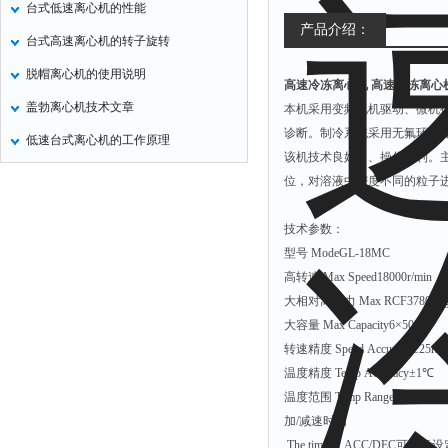
台式低速离心机的性能
氧化锌测试仪
产品介绍：
台式高速离心机的转子旋转
控制器
脱帽离心机的使用说明
高速冷冻离心机
高速冷冻离心
水浴锅
盖勃离心机技术文章
本机采用变频电机驱动、微机控
二氧化碳检测仪
诊断。制冷系统采用无氟环保
低速台式离心机的工作原理
进样器
该机技术良好、、操作便利。
试验机
位，对溶液中密度不同的粒子
全站仪
技术参数：
回弹仪
型号 ModeGL-18MC
张力仪
高转速 Max Speed18000r/min
大相对离心力 Max RCF37800x
金属探测器
大容量 Max Capacity6×500ml
焊缝检测盒
转速精度 Speed Accuracy±25r/m
片剂仪
温度精度 Temp Accuracy±1℃
温度范围 Temp Range-20℃~+
酸值测定仪
加/减速时间
解吸仪
The time of ACC/DEC可