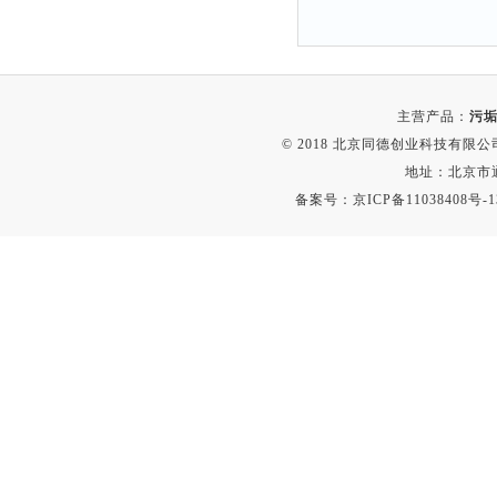
时间测定仪
消解器
洗砂机
主营产品：
污垢
测硫仪
© 2018 北京同德创业科技有限公司(
过滤器
地址：北京市通
平磨仪
备案号：
京ICP备11038408号-1
天平
真空计
浓缩仪
透射率测试仪
搅拌器
应变仪
温湿度计
培养箱