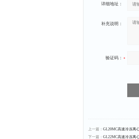
光泽度仪
详细地址：
色差仪
面积仪
补充说明：
混合器
金属浴
恒温器
验证码：
离心机
摇床
孵育器
振荡器
爆头灯
探照灯
工作灯
稀释器
上一篇：
GL20MC高速冷冻离
热震仪
下一篇：
GL22MC高速冷冻离