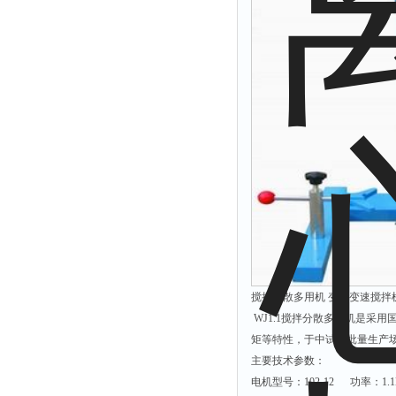
解析仪
烤胶机
流量计
测速仪
保护器
分散仪
压片机
灰熔融性测试仪
导电仪
色谱仪
搅拌分散多用机 变频变速搅拌机
磨耗仪
WJ1.1搅拌分散多用机是采
读数仪
矩等特性，于中试小批量生产
测时仪
主要技术参数：
压力仪
电机型号：102-12 功率：1