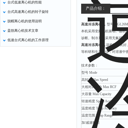
台式低速离心机的性能
氧化锌测试仪
产品介绍：
台式高速离心机的转子旋转
控制器
脱帽离心机的使用说明
高速冷冻离心机
型号：GL26M
水浴锅
盖勃离心机技术文章
本机采用变频电机驱动、微机控
二氧化碳检测仪
诊断。制冷系统采用无氟环保
低速台式离心机的工作原理
进样器
高速冷冻离心机
该机技术良好
试验机
等科研和生产单位，对溶液中
全站仪
技术参数：
回弹仪
型号 Mode
张力仪
高转速 Max Speed
大相对离心力 Max RCF
金属探测器
大容量 Max Capacity
焊缝检测盒
转速精度 Speed Accuracy
片剂仪
温度精度 Temp Accuracy
酸值测定仪
温度范围 Temp Range
解吸仪
加/减速时间