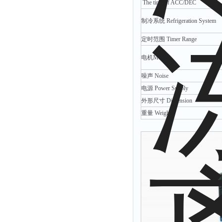
The time of ACC/DEC
拉力表
制冷系统 Refrigeration System
冻力仪
平整度仪
定时范围 Timer Range
分选仪
电机Motor
辐射仪
噪声 Noise
蒸馏仪
电源 Power Supply
氟化物测定仪
外形尺寸 Dimension
重量 Weight
紧实仪
膨胀仪
铺板器
粘度计
分布仪
实验装置
系数仪
测试计