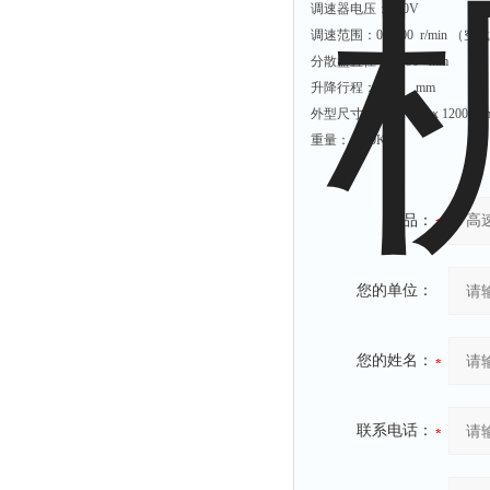
调速器电压：220V
附着力测试仪
调速范围：0-3000 r/min （
液冰点测定仪
分散盘直径：Ø150 mm
倾向仪
升降行程： 360 mm
外型尺寸：570ｘ570ｘ1200 m
安定性测定仪
重量： 70Kg
烘胶机
微粒检测仪
油滴仪
产品：
稳压电源
记录仪
您的单位：
虫情测报灯
取样器
您的姓名：
压缩机
养护箱
联系电话：
清洗仪