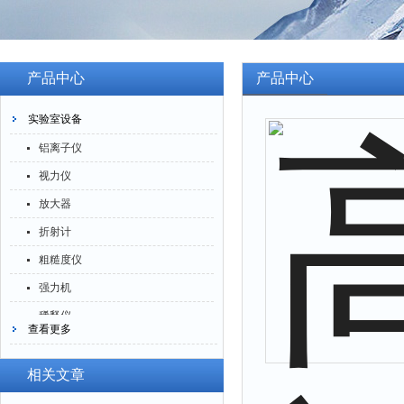
产品中心
产品中心
实验室设备
铝离子仪
视力仪
放大器
折射计
粗糙度仪
强力机
稀释仪
查看更多
萃取仪
洗油仪
相关文章
倒角器