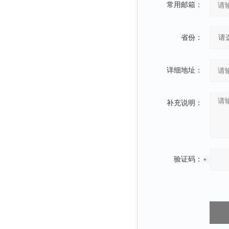
光泽度仪
常用邮箱：
色差仪
面积仪
省份：
混合器
金属浴
详细地址：
恒温器
离心机
补充说明：
摇床
孵育器
振荡器
爆头灯
验证码：
探照灯
工作灯
稀释器
热震仪