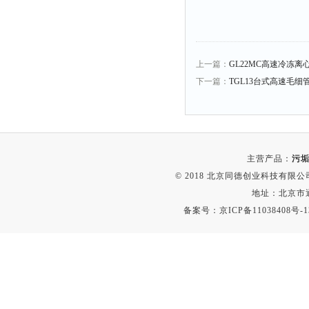
时间测定仪
消解器
洗砂机
上一篇：
GL22MC高速冷冻离
测硫仪
下一篇：
TGL13台式高速毛细
过滤器
平磨仪
天平
主营产品：
污垢
真空计
© 2018 北京同德创业科技有限公司(
浓缩仪
地址：北京市通
透射率测试仪
备案号：
京ICP备11038408号-1
搅拌器
应变仪
温湿度计
培养箱