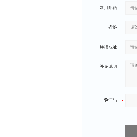
静电测试仪
常用邮箱：
照度计
伏安表
省份：
声波仪
测厚仪
详细地址：
抓拍仪
显微镜
补充说明：
氮吹仪
脆碎度仪
光度计
旋光仪
验证码：
高斯计
耐压测试仪
电阻仪
电流测试仪