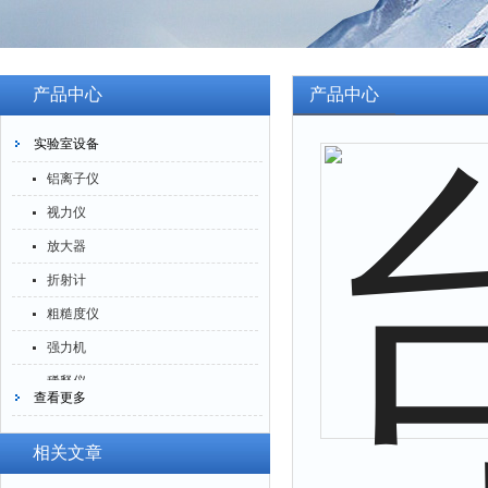
产品中心
产品中心
实验室设备
铝离子仪
视力仪
放大器
折射计
粗糙度仪
强力机
稀释仪
查看更多
萃取仪
洗油仪
相关文章
倒角器