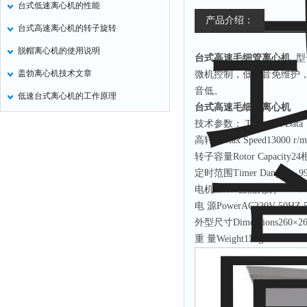
台式低速离心机的性能
氧化锌测试仪
产品介绍：
台式高速离心机的转子旋转
控制器
脱帽离心机的使用说明
台式高速毛细管离心机
型号
水浴锅
盖勃离心机技术文章
微机控制，低噪音免维护
二氧化碳检测仪
音低。
低速台式离心机的工作原理
进样器
台式高速毛细管离心机
技术参数： Technical Dat
试验机
高转速Max Speed13000 r/m
全站仪
转子容量Rotor Capacit
回弹仪
定时范围Timer Dange0～9
张力仪
电机Motor直流无刷
电 源PowerAC220V 50HZ 
金属探测器
外型尺寸Dimensions260×
焊缝检测盒
重 量Weight15kg
片剂仪
酸值测定仪
解吸仪