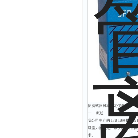
附着力测试仪
液冰点测定仪
倾向仪
安定性测定仪
烘胶机
微粒检测仪
油滴仪
稳压电源
记录仪
虫情测报灯
取样器
便携式反射率测定仪型号： JFB
压缩机
一． 概述
养护箱
我公司生产的 JFB-IB便
遮盖力的测定。该仪器*符合国家标准IS
清洗仪
求。