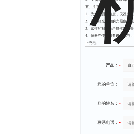
时间测定仪
五、注意事项：
1、为保证测量精度，仪器应经常
消解器
2、为克服光电池的光照疲劳
洗砂机
3、试样的制备应严格依照相关的
测硫仪
4、仪器在使用前要进行充电，
过滤器
上充电。
平磨仪
天平
产品：
真空计
浓缩仪
您的单位：
透射率测试仪
搅拌器
您的姓名：
应变仪
温湿度计
联系电话：
培养箱