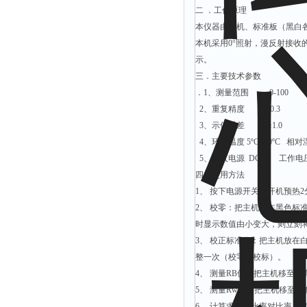
光泽度仪
二 ．工作原理
色差仪
本仪器由主机、标准板（黑白
面积仪
本机采用0°照射，漫反射接
示。
混合器
三．主要技术参数
金属浴
．1、测量范围 0-100
恒温器
2、重复精度 ≤ 0.3
3、示值误差 ±1.0
离心机
4、环境温度 5ºC~40ºC 相
摇床
5、输入电源 DC9∨ 工作电压
孵育器
四．使用方法
1、 按下电源开关，开机预热
振荡器
2、 校零：把主机放在黑色标
爆头灯
时显示数值由小变大，则立刻将
探照灯
3、 校正标准值：把主机放在
工作灯
整一次（校零、校标）。
4、 测量RB值：把主机移至
稀释器
5、 测量Rw值：把主机移至
热震仪
6、 计算求得对比率对比率（遮盖