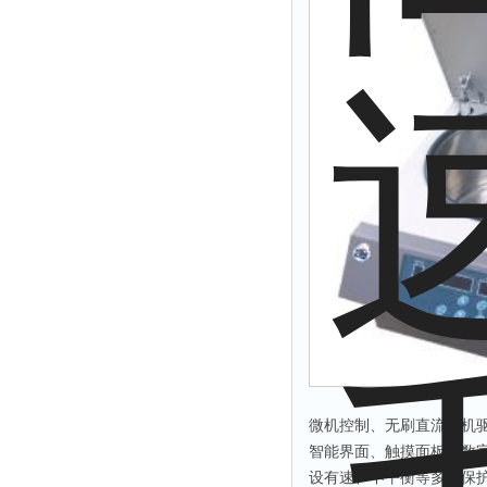
拉力表
冻力仪
平整度仪
分选仪
辐射仪
蒸馏仪
氟化物测定仪
紧实仪
膨胀仪
铺板器
粘度计
分布仪
实验装置
微机控制、无刷直流电机
系数仪
智能界面、触摸面板、数
设有速、不平衡等多种保
测试计