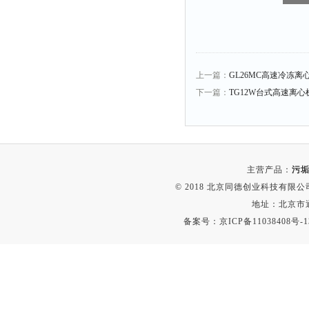
粉尘仪
功率计
温度计
上一篇：
GL26MC高速冷冻离
平滑度测定仪
下一篇：
TG12W台式高速离心
激光粒度仪
钙离子计
测距仪
破碎机
主营产品：
污垢
扩散仪
© 2018 北京同德创业科技有限公司(
地址：北京市通
溶出仪
备案号：
京ICP备11038408号-1
酸度计
露点仪
气动织枪
台式检校台