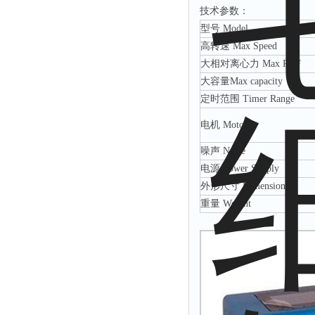
技术参数：
解析仪
型号 Model
烤胶机
高转速 Max Speed
大相对离心力 Max RCF
流量计
大容量Max capacity
测速仪
定时范围 Timer Range
保护器
电机 Motor
分散仪
噪声 Noise
压片机
电源 Power Supply
灰熔融性测试仪
外形尺寸 Dimension
导电仪
重量 Weight
色谱仪
磨耗仪
读数仪
测时仪
压力仪