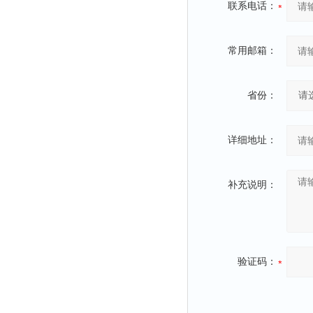
联系电话：
粉尘仪
功率计
常用邮箱：
温度计
平滑度测定仪
省份：
激光粒度仪
钙离子计
详细地址：
测距仪
破碎机
补充说明：
扩散仪
溶出仪
酸度计
露点仪
验证码：
气动织枪
台式检校台