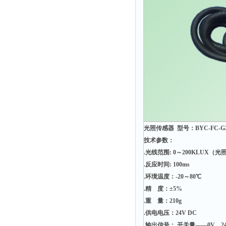
时间测定仪
消解器
洗砂机
测硫仪
过滤器
平磨仪
天平
真空计
光照传感器 型号：BYC-FC-G
浓缩仪
技术参数：
透射率测试仪
.光线范围: 0～200KLUX（
.反应时间: 100ms
搅拌器
.环境温度：-20～80℃
应变仪
.精 度：±5%
温湿度计
.重 量：210g
培养箱
.供电电压：24V DC
.输出信号： 开关量——0V、2