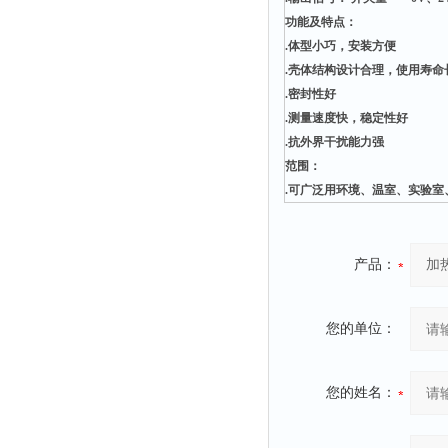
静电测试仪
功能及特点：
照度计
.体型小巧，安装方便
伏安表
.壳体结构设计合理，使用寿命
.密封性好
声波仪
.测量速度快，稳定性好
测厚仪
.抗外界干扰能力强
抓拍仪
范围：
显微镜
.可广泛用环境、温室、实验
氮吹仪
脆碎度仪
产品：
光度计
旋光仪
您的单位：
高斯计
耐压测试仪
您的姓名：
电阻仪
电流测试仪