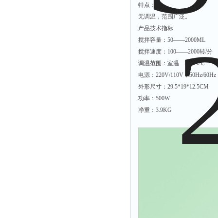
光泽度仪
特点：
色差仪
无调温，范围广泛。
产品技术指标
面积仪
搅拌容量：50——2000ML
混合器
搅拌速度：100——2000转/分
金属浴
调温范围：室温——320℃
电源：220V/110V；50Hz/60H
恒温器
外形尺寸：29.5*19*12.5CM
离心机
功率：500W
摇床
净重：3.9KG
孵育器
振荡器
爆头灯
探照灯
工作灯
稀释器
热震仪