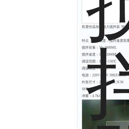
解析仪
烤胶机
流量计
双显恒温加热磁力搅拌器 恒温
测速仪
特点：液体温度，搅拌速度双
保护器
搅拌容量：50~2000ML
分散仪
搅拌速度：100~2000转/分
调温范围：室温~150℃
压片机
调温精度：≤±2℃
灰熔融性测试仪
电源：220V/110V 50HZ/60HZ
导电仪
外形尺寸：29.5*19*12.5CM
色谱仪
功率：500W
净重：4.7KG
磨耗仪
读数仪
测时仪
压力仪