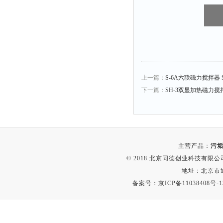
融变仪
检定箱
断路器
硬度仪
变送器
上一篇：
S-6A六联磁力搅拌器 S
强度仪
下一篇：
SH-3双显加热磁力搅拌
采样器
混匀仪
声级计
熔点仪
主营产品：
污垢
单色仪
© 2018 北京同德创业科技有限公司(
地址：北京市通
蠕动泵
备案号：
京ICP备11038408号-1
泄漏检测仪
噪音计
加热器