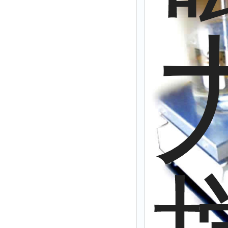
拉力表
冻力仪
平整度仪
分选仪
辐射仪
蒸馏仪
氟化物测定仪
紧实仪
膨胀仪
铺板器
粘度计
分布仪
实验装置
系数仪
测试计