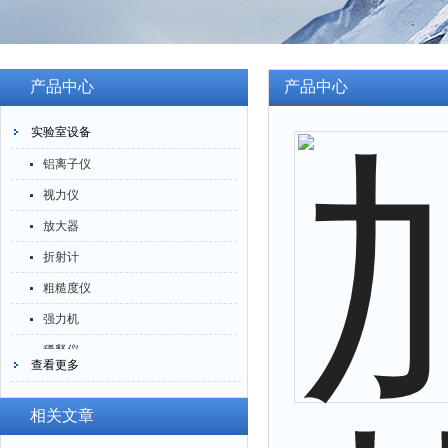
产品中心
产品中心
实验室设备
铝离子仪
视力仪
放大器
折射计
粗糙度仪
强力机
稀释仪
查看更多
萃取仪
洗油仪
相关文章
倒角器