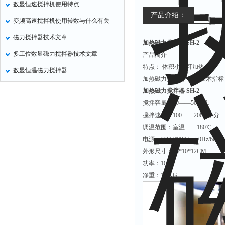
数显恒速搅拌机使用特点
氧化锌测试仪
产品介绍：
变频高速搅拌机使用转数与什么有关
控制器
磁力搅拌器技术文章
加热磁力搅拌器 SH-2
水浴锅
多工位数显磁力搅拌器技术文章
产品简介
二氧化碳检测仪
特点： 体积小，可加热。
数显恒温磁力搅拌器
进样器
加热磁力搅拌器 产品技术指
试验机
加热磁力搅拌器 SH-2
搅拌容量：50——500ML
全站仪
搅拌速度：100——2000转/分
回弹仪
调温范围：室温——180℃
张力仪
电源：220V/110V；50Hz/60H
外形尺寸：15*10*12CM
金属探测器
功率：100W
焊缝检测盒
净重：1.3KG
片剂仪
酸值测定仪
解吸仪