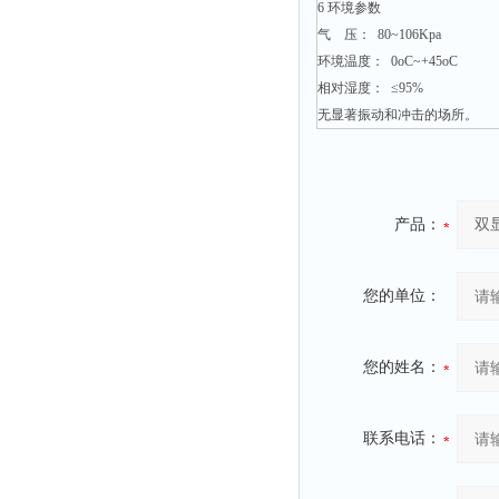
融变仪
6 环境参数
气 压： 80~106Kpa
检定箱
环境温度： 0oC~+45oC
断路器
相对湿度： ≤95%
硬度仪
无显著振动和冲击的场所。
变送器
强度仪
采样器
产品：
混匀仪
声级计
您的单位：
熔点仪
单色仪
您的姓名：
蠕动泵
泄漏检测仪
联系电话：
噪音计
加热器