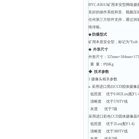
静电测试仪
BYC-KBA5矿用本安型网
照度计
良好的操作系统和音、视频压
任何第三方软件支持，通过浏览器（
伏安表
络传输。
声波仪
◆
防爆型式
测厚仪
矿用本质安全型，标记为“Exib 
抓拍仪
◆
外形尺寸
外形尺寸：325mm×184mm×173
显微镜
重 量：约6Kg
氮吹仪
◆
技术参数
脆碎度仪
1 摄像头相关参数
a. 采用进口黑白CCD固体摄
光度计
低照度 优于0.002Lux(配F1.
旋光仪
清晰度 优于570TV线
高斯计
灰度 优于7级
采用进口彩色CCD固体摄像器
耐压测试仪
低照度 优于2Lux(配F1.4)
电阻仪
清晰度 优于380TV线
电流测试仪
灰度 优于7级