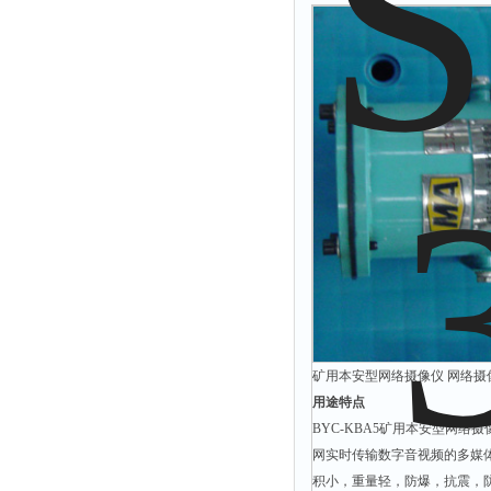
时间测定仪
消解器
洗砂机
测硫仪
过滤器
平磨仪
天平
真空计
浓缩仪
透射率测试仪
搅拌器
矿用本安型网络摄像仪 网络摄像机
应变仪
用途特点
温湿度计
BYC-KBA5矿用本安型网
网实时传输数字音视频的多媒
培养箱
积小，重量轻，防爆，抗震，