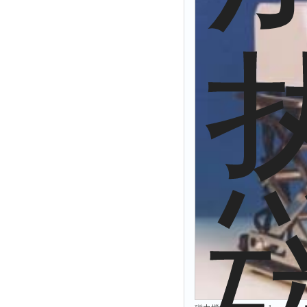
拉力表
冻力仪
平整度仪
分选仪
辐射仪
蒸馏仪
氟化物测定仪
紧实仪
膨胀仪
铺板器
粘度计
分布仪
实验装置
系数仪
测试计