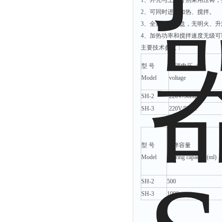
1、外壳与上盖分别采用压铸
光泽度仪
2、可同时进行加热、搅拌。
色差仪
3、全封闭加热盘，无明火、
面积仪
4、加热功率和搅拌速度无级可
混合器
主要技术参数：
金属浴
型 号
电源电压（V）
恒温器
Model
voltage
离心机
SH-2
220V/50Hz
摇床
SH-3
220V/50Hz
孵育器
振荡器
型 号
搅拌容量
爆头灯
Model
Stirring capacity (ml)
探照灯
SH-2
500
工作灯
SH-3
1000
稀释器
热震仪