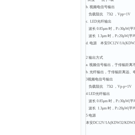
粉尘仪
b. 视频电信号输出
负载阻抗 75Ω ，Vpp=1V
功率计
c. LED光纤输出
温度计
波长 0.85μm 时，P≥30μW(平
平滑度测定仪
波长 1.3μm 时，P≥20μW(平
d. 电源 本安DC12V/1A(KDW
激光粒度仪
钙离子计
2 输出方式
测距仪
a. 视频信号输出，于传输距
破碎机
b. 光纤输出，于传输距离远
3视频电信号输出
扩散仪
负载阻抗 75Ω ，Vp-p=1V
溶出仪
4 LED光纤输出
酸度计
波长 0.85μm 时，P≥30μW(平
波长 1.3μm 时，P≥20μW(平
露点仪
5 电源
气动织枪
本安DC12V/1A(KDW32/KDW
台式检校台