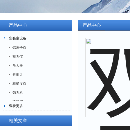
产品中心
产品中心
实验室设备
铝离子仪
视力仪
放大器
折射计
粗糙度仪
强力机
稀释仪
查看更多
萃取仪
洗油仪
相关文章
倒角器