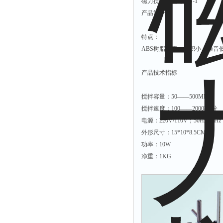
磁力搅拌器型号：S-1
产品简介
解析仪
烤胶机
特点：
流量计
ABS树脂机壳，体积小，噪音
测速仪
产品技术指标
保护器
分散仪
搅拌容量：50——500ML
压片机
搅拌速度：100——2000转/分
电源：220V/110V；50Hz/60H
灰熔融性测试仪
外形尺寸：15*10*8.5CM
导电仪
功率：10W
色谱仪
净重：1KG
磨耗仪
读数仪
测时仪
压力仪