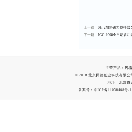
比热容仪
干燥箱
元素分析仪
上一篇：
SH-2加热磁力搅拌器 S
电缆衰减仪
下一篇：
JGG-1000全自动
电平表
磨功指数仪
液泡沫倾向仪
闪点仪
主营产品：
污垢
© 2018 北京同德创业科技有限公司(
沸程仪
地址：北京市通
电枢仪
备案号：
京ICP备11038408号-1
接线矢量测试仪
测振仪
烘干器
动平衡仪
匀胶机