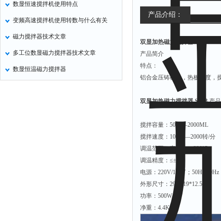
数显恒速搅拌机使用特点
氧化锌测试仪
产品介绍：
变频高速搅拌机使用转数与什么有关
控制器
磁力搅拌器技术文章
双显加热磁力搅拌器 SH-3
水浴锅
多工位数显磁力搅拌器技术文章
产品简介
二氧化碳检测仪
特点：
数显恒温磁力搅拌器
进样器
铝合金压铸机身，热板温度，
试验机
双显加热磁力搅拌器 SH-3
产品
全站仪
回弹仪
搅拌容量：50——2000ML
张力仪
搅拌速度：100——2000转/分
调温范围：室温——320℃
金属探测器
调温精度：≤±4℃
焊缝检测盒
电源：220V/110V；50Hz/60H
片剂仪
外形尺寸：29.5*19*12.5CM
功率：500W
酸值测定仪
净重：4.4KG
解吸仪