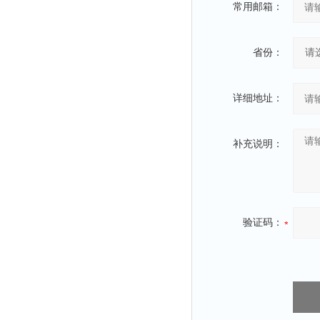
常用邮箱：
冰箱
测温仪
省份：
粉碎机
辐照计
详细地址：
温控仪
提取器
补充说明：
马弗炉
透明度仪
反射率仪
计数器
验证码：
球磨机
气敏元件测试仪
发生器
四球机