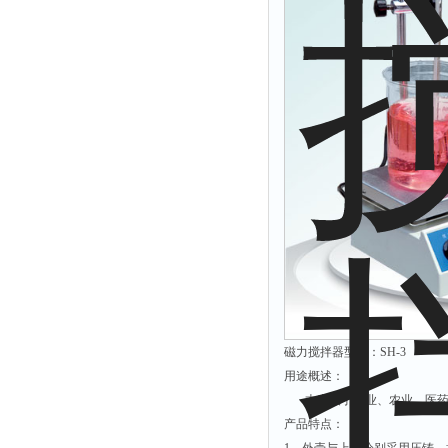
附着力测试仪
液冰点测定仪
倾向仪
安定性测定仪
烘胶机
微粒检测仪
油滴仪
稳压电源
记录仪
虫情测报灯
取样器
磁力搅拌器型号：SH-3
压缩机
用途概述：
养护箱
本产品于工业、农业、医药
清洗仪
产品特点：