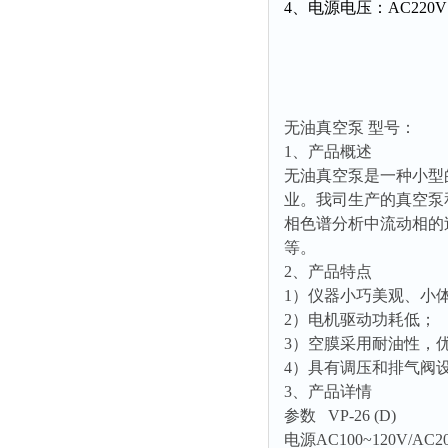
4、电源电压：AC220V 
附着力测试仪
液冰点测定仪
倾向仪
安定性测定仪
无油真空泵 型号：
烘胶机
1、产品概述
微粒检测仪
无油真空泵是一种小型
业。我司生产的真空泵
油滴仪
相色谱分析中流动相的
稳压电源
等。
记录仪
2、产品特点
虫情测报灯
1）仪器小巧美观、小
2）电机驱动功耗低；
取样器
3）空膜采用耐油性，
压缩机
4）具有调压和排气阀
养护箱
3、产品详情
参数 VP-26 (D)
清洗仪
电源AC100~120V/AC20