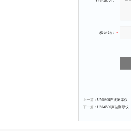
补充说明：
静电测试仪
照度计
伏安表
声波仪
验证码：
测厚仪
抓拍仪
显微镜
氮吹仪
脆碎度仪
光度计
旋光仪
上一篇：
UM6800声波测厚仪
高斯计
下一篇：
UM-6500声波测厚仪
耐压测试仪
电阻仪
电流测试仪