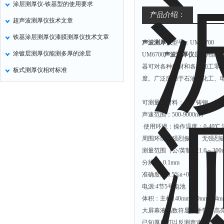
涂层测厚仪-铁基型的使用要求
氧化锌测试仪
产品介绍：
超声波测厚仪技术文章
控制器
铁基涂层测厚仪漆膜测厚仪技术文章
声波测厚仪
型号：UM-6700
水浴锅
涂镀层测厚仪能测多厚的涂层
UM6700
声波测厚仪
是采用国内
二氧化碳检测仪
器可对各种板材和各种加工零
板式测厚仪相对标准
进样器
度。广泛应用于石油、化工、
试验机
可测量的材料：钢，铸钢，铝
全站仪
声速范围：500-9000m/s
回弹仪
使用环境：操作温度：0-40℃ 
张力仪
周围环境无强烈振动、无强烈
测量范围（公/英制）:1.0～300mm 0
金属探测器
分辨率: 0.1mm
焊缝检测盒
准确度:±(0.5%n+0.2)
片剂仪
电源:4节5号电池
体积：主机140mm×60mm×24
酸值测定仪
大屏幕液晶数符显示并带有高
解吸仪
已知厚度可以反测声速，以提