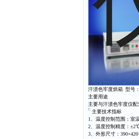
解析仪
烤胶机
流量计
测速仪
保护器
分散仪
压片机
灰熔融性测试仪
导电仪
汗渍色牢度烘箱 型号：F
色谱仪
主要用途
主要与汗渍色牢度仪配
磨耗仪
主要技术指标
读数仪
1、温度控制范围：室温～
测时仪
2、温度控制精度：±2
3、外形尺寸：390×420×
压力仪