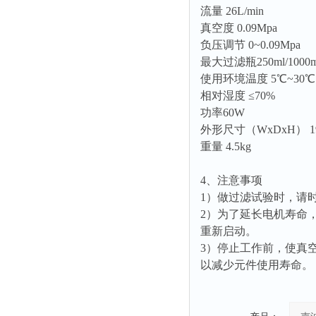
光泽度仪
流量 26L/min
色差仪
真空度 0.09Mpa
负压调节 0~0.09Mpa
面积仪
最大过滤瓶250ml/1000m
混合器
使用环境温度 5℃~30
金属浴
相对湿度 ≤70%
恒温器
功率60W
外形尺寸（WxDxH） 19
离心机
重量 4.5kg
摇床
孵育器
4、注意事项
1）做过滤试验时，请
振荡器
2）为了延长电机寿命
爆头灯
重新启动。
探照灯
3）停止工作前，使真
工作灯
以减少元件使用寿命。
稀释器
热震仪