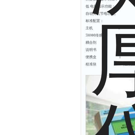
拉力表
低 电量指示功能；
冻力仪
自动关机节电功能。
标准配置：
平整度仪
主机 1
分选仪
5MФ8传感器 1
辐射仪
耦合剂 1
说明书 1
蒸馏仪
便携盒 1
氟化物测定仪
校准块 1（主机上
紧实仪
膨胀仪
铺板器
粘度计
分布仪
实验装置
系数仪
测试计