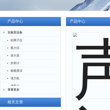
产品中心
产品中心
实验室设备
铝离子仪
视力仪
放大器
折射计
粗糙度仪
强力机
稀释仪
查看更多
萃取仪
洗油仪
相关文章
倒角器