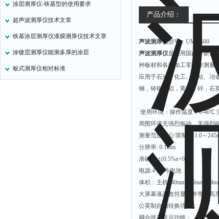
涂层测厚仪-铁基型的使用要求
氧化锌测试仪
产品介绍：
超声波测厚仪技术文章
控制器
铁基涂层测厚仪漆膜测厚仪技术文章
声波测厚仪
型号：UM-6500
水浴锅
涂镀层测厚仪能测多厚的涂层
声波测厚仪
是采用国内外新技
二氧化碳检测仪
种板材和各种加工零件作测量
板式测厚仪相对标准
进样器
应用于石油、化工、电站、冶
试验机
钢，铸钢，铝，黄铜，锌，石
全站仪
使用环境：操作温度：0-40℃ 
回弹仪
周围环境无强烈振动、无强烈
张力仪
测量范围（公/英制）:1.0～245mm 
分辨率: 0.1mm
金属探测器
准确度:±(0.5%n+0.2)
焊缝检测盒
电源:4节5号电池
片剂仪
体积：主机140mm×60mm×24
大屏幕液晶数符显示并带有高
酸值测定仪
公英制自由转换功能；
解吸仪
耦合状态提示功能；