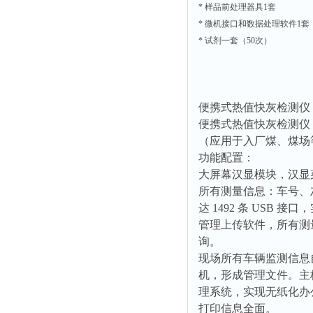
* 样品前处理器具1套
附着力测试仪
* 微机接口和数据处理软件1套
液冰点测定仪
* 试剂一套（50次）
倾向仪
安定性测定仪
烘胶机
便携式热值快灰检测仪 型号
微粒检测仪
便携式热值快灰检测仪
（应用于入厂煤、煤场
油滴仪
功能配置：
稳压电源
大屏幕汉显模块，汉显
记录仪
所有测量信息：车号、
虫情测报灯
达 1492 条 US
管理上传软件，所有测
取样器
询。
压缩机
现场所有车辆监测信息自
养护箱
机，形成管理文件。主板可
理系统，实现无纸化办
清洗仪
打印信息全面。