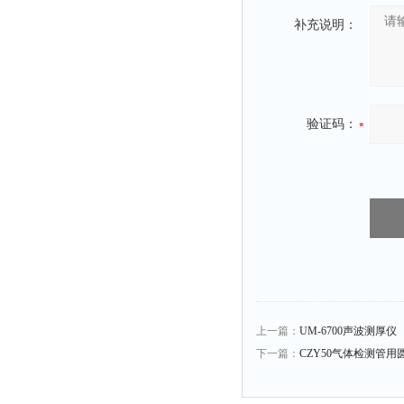
静电测试仪
补充说明：
照度计
伏安表
声波仪
测厚仪
验证码：
抓拍仪
显微镜
氮吹仪
脆碎度仪
光度计
旋光仪
高斯计
上一篇：
UM-6700声波测厚仪
耐压测试仪
下一篇：
CZY50气体检测管
电阻仪
电流测试仪