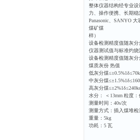
光泽度仪
整体仪器结构经专业设
色差仪
力、操作便携、长期稳
面积仪
Panasonic、SA
煤矿煤
混合器
样）
金属浴
设备检测精度值随灰分
恒温器
仪器测试值与标准灼烧
设备检测精度值随灰分
离心机
煤质灰份 热值
摇床
低灰分煤≤±0.5%1δ≤70kc
孵育器
中灰分煤≤±1.5%1δ≤160k
振荡器
高灰分煤≤±2%1δ≤240kca
水分： ＜13mm 粒度：
爆头灯
测量时间：40s/次
探照灯
测量方式：插入煤堆检
工作灯
重量：5kg
功耗：5 瓦
稀释器
热震仪