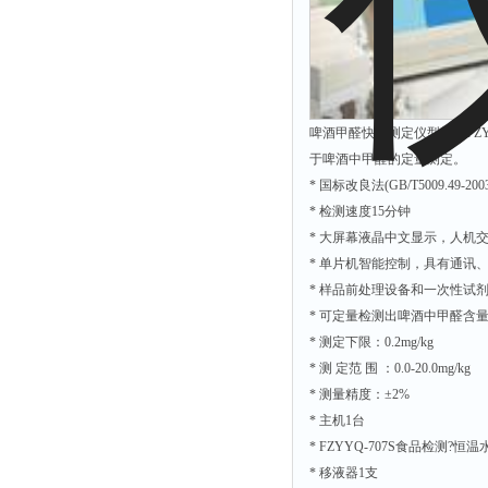
解析仪
烤胶机
流量计
测速仪
啤酒甲醛快速测定仪型号：FZYY
于啤酒中甲醛的定量测定。
保护器
* 国标改良法(GB/T5009.49-200
分散仪
* 检测速度15分钟
压片机
* 大屏幕液晶中文显示，人机
* 单片机智能控制，具有通讯
灰熔融性测试仪
* 样品前处理设备和一次性试
导电仪
* 可定量检测出啤酒中甲醛含
色谱仪
* 测定下限：0.2mg/kg
* 测 定范 围 ：0.0-20.0mg/kg
磨耗仪
* 测量精度：±2%
读数仪
* 主机1台
测时仪
* FZYYQ-707S食品检测?恒
压力仪
* 移液器1支