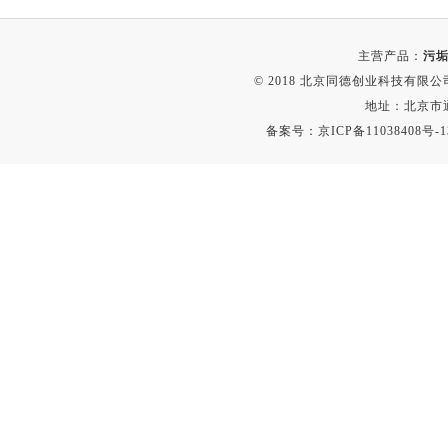
粉尘仪
功率计
主营产品：
污垢
© 2018 北京同德创业科技有限公司(
温度计
地址：北京市通
平滑度测定仪
备案号：
京ICP备11038408号-1
激光粒度仪
钙离子计
测距仪
破碎机
扩散仪
溶出仪
酸度计
露点仪
气动织枪
台式检校台