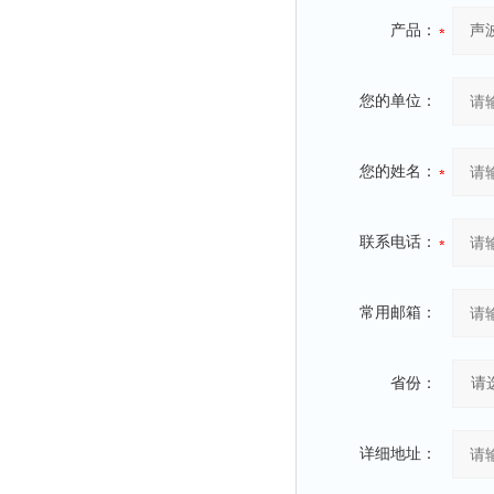
时间测定仪
产品：
消解器
洗砂机
您的单位：
测硫仪
过滤器
您的姓名：
平磨仪
天平
联系电话：
真空计
浓缩仪
常用邮箱：
透射率测试仪
搅拌器
省份：
应变仪
温湿度计
详细地址：
培养箱