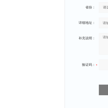
粉尘仪
省份：
功率计
温度计
详细地址：
平滑度测定仪
激光粒度仪
补充说明：
钙离子计
测距仪
破碎机
验证码：
扩散仪
溶出仪
酸度计
露点仪
气动织枪
台式检校台