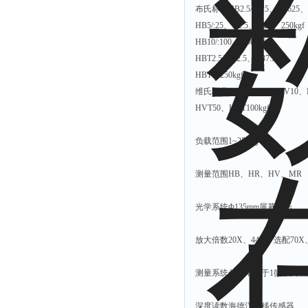
布氏标尺HB2.5/:6.25、15.625、 31
附着力测试仪
HB5/:25、 62.5、 125、 250kgf
液冰点测定仪
HB10/:100、 250kgf
倾向仪
HBT2.5/：62.5、 187.5kgf
安定性测定仪
HBT5/:250kgf
维氏标尺HV3、HV5、HV10、HV
烘胶机
HVT50、HVT100kgf
微粒检测仪
油滴仪
负载范围1~250kg
稳压电源
测量范围HB、HR、HV、MR
记录仪
虫情测报灯
光学系统Φ135mm屏幕投影
取样器
放大倍数20X、44X、选配70X、
压缩机
养护箱
测量系统分辨率小于1微米高精
清洗仪
深度读数海德汉位移传感器