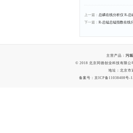
融变仪
检定箱
上一篇：
总磷在线分析仪 R-总
断路器
下一篇：
R-总锰总锰指数在线
硬度仪
变送器
强度仪
主营产品：
污垢
采样器
© 2018 北京同德创业科技有限公司(
混匀仪
地址：北京市通
声级计
备案号：
京ICP备11038408号-1
熔点仪
单色仪
蠕动泵
泄漏检测仪
噪音计
加热器