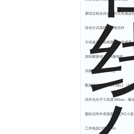
光泽度仪
色差仪
测试过程全自动闭环式传感器
面积仪
传动方式高精度滚珠丝杆
混合器
金属浴
力传递方式高精度压力传感器
恒温器
离心机
加卸载驱动24V伺服电机
摇床
试验力时间2~200秒
孵育器
振荡器
数据输出RS232串行接口（与
爆头灯
试件允许尺寸高度300mm，喉深
探照灯
工作灯
圆柱试件外表面圆柱试件Z小直
稀释器
工作电源220V/50Hz
热震仪