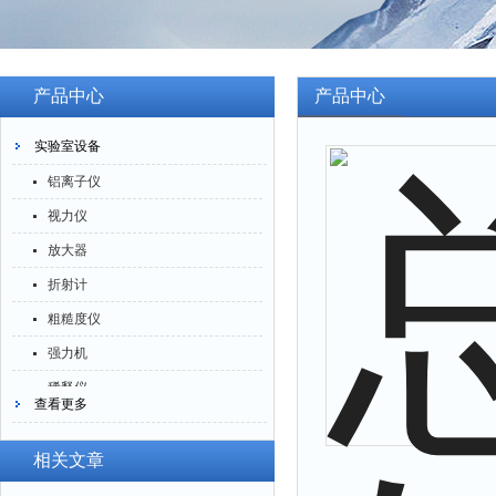
产品中心
产品中心
实验室设备
铝离子仪
视力仪
放大器
折射计
粗糙度仪
强力机
稀释仪
查看更多
萃取仪
洗油仪
相关文章
倒角器