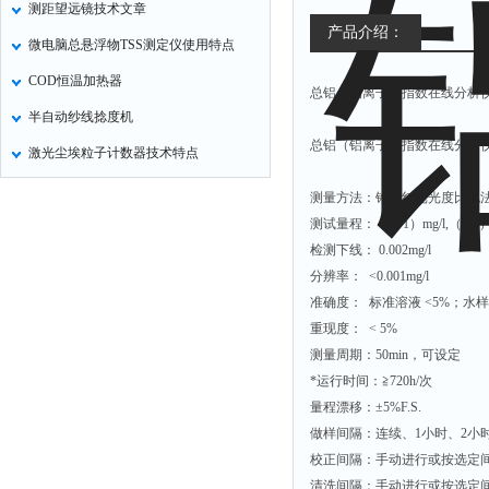
测距望远镜技术文章
氧化锌测试仪
产品介绍：
微电脑总悬浮物TSS测定仪使用特点
控制器
COD恒温加热器
总铝（铝离子）指数在线分析仪
水浴锅
半自动纱线捻度机
二氧化碳检测仪
总铝（铝离子）指数在线分析仪
激光尘埃粒子计数器技术特点
进样器
试验机
测量方法：铬菁红光光度比色
测试量程：（0 -1）mg/l,（0-2）
全站仪
检测下线： 0.002mg/l
回弹仪
分辨率： <0.001mg/l
张力仪
准确度： 标准溶液 <5%；水样
重现度： < 5%
金属探测器
测量周期：50min，可设定
焊缝检测盒
*运行时间：≧720h/次
片剂仪
量程漂移：±5%F.S.
做样间隔：连续、1小时、2小
酸值测定仪
校正间隔：手动进行或按选定间
解吸仪
清洗间隔：手动进行或按选定间