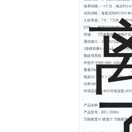
拉力表
保养间隔：>1个月，每次约1
冻力仪
试剂消耗：每套试剂约720个
人机界面：7寸、7万色、800*
平整度仪
打印： 预留打印机接口，可外
分选仪
存储： 2万条数据，掉电不
辐射仪
通信接口：1路RS232数字接口
1路模拟量4～20mA（20mA
蒸馏仪
预处理系统：自清洗、反吹、
氟化物测定仪
外型尺寸900×600× 450(mm)
紧实仪
重量50kg
膨胀仪
电源AC 220V ± 20%, 50Hz ± 1
功率300W
铺板器
环境温度5～40℃环境湿度≤85
粘度计
分布仪
产品名称：万能硬度计 硬度计
产品型号：RTC-TH901
实验装置
万能硬度计 硬度计 万能硬度仪 型
系数仪
测试计