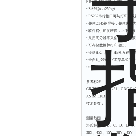
闭环式传感器加载控制系统、
解析仪
• Z大试验力250kgf
• RS232串行接口可与打印机
烤胶机
• 整体Q345钢焊接，整体
流量计
• 软件提供硬度转换，上下限
测速仪
• 采用高分辨率采集装置，在
• 可存储数据并打印输出。
保护器
• 提供HR、HV、HB相互硬度
分散仪
• 全自动控制，LCD菜单式
压片机
• 中英文可切换操作。
灰熔融性测试仪
参考标准
导电仪
GB/T230、GB/T231、GB/T434
色谱仪
ASTM E103
磨耗仪
技术参数：
读数仪
测量范围
测时仪
洛氏标尺A、B、C、D、E、F、G
压力仪
30X、45X、15Y、30Y、45Y