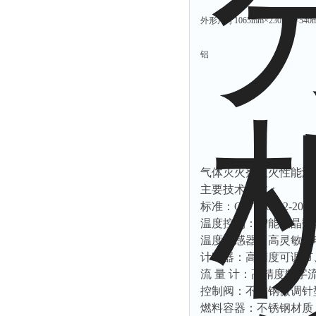
时间测定仪
外形尺寸1065mm×230mm×540
消解器
铝
洗砂机
测硫仪
过滤器
平磨仪
天平
真空计
气体灭火剂灭火性能测试仪
浓缩仪
主要技术参数：
标准：GB/T20702-2006、
透射率测试仪
温度控制：智能液晶数
搅拌器
温度传感器：高灵敏热
应变仪
计时器：高精度可调节
流 量 计：高精度数字
温湿度计
控制阀：不锈钢微调针
培养箱
燃料容器：不锈钢材质