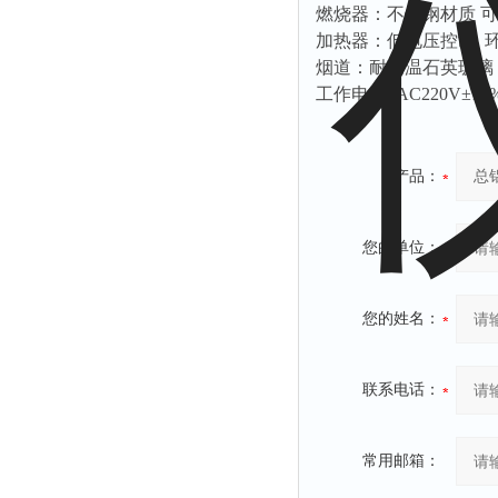
静电测试仪
燃烧器：不锈钢材质 
照度计
加热器：低电压控制 
烟道：耐高温石英玻璃
伏安表
工作电源: AC220V±10
声波仪
测厚仪
产品：
抓拍仪
显微镜
氮吹仪
您的单位：
脆碎度仪
光度计
您的姓名：
旋光仪
高斯计
联系电话：
耐压测试仪
电阻仪
常用邮箱：
电流测试仪