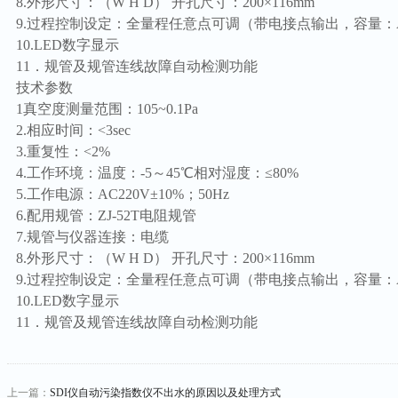
8.外形尺寸：（W H D） 开孔尺寸：200×116mm
9.过程控制设定：全量程任意点可调（带电接点输出，容量：AC2
10.LED数字显示
11．规管及规管连线故障自动检测功能
技术参数
1真空度测量范围：105~0.1Pa
2.相应时间：<3sec
3.重复性：<2%
4.工作环境：温度：-5～45℃相对湿度：≤80%
5.工作电源：AC220V±10%；50Hz
6.配用规管：ZJ-52T电阻规管
7.规管与仪器连接：电缆
8.外形尺寸：（W H D） 开孔尺寸：200×116mm
9.过程控制设定：全量程任意点可调（带电接点输出，容量：AC2
10.LED数字显示
11．规管及规管连线故障自动检测功能
上一篇：
SDI仪自动污染指数仪不出水的原因以及处理方式