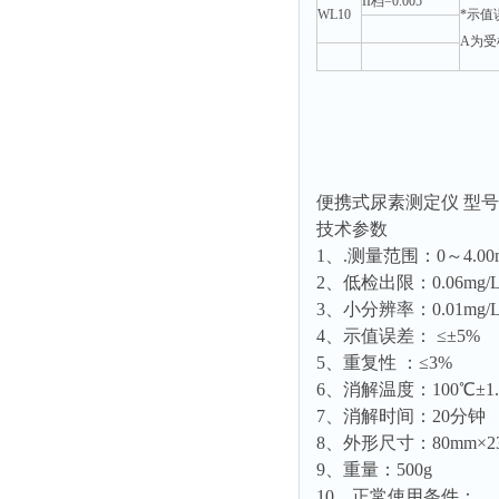
光泽度仪
II档=0.005
WL10
*示值
溶解氧仪
色差仪
A为受
COD测定仪
面积仪
混合器
金属浴
恒温器
便携式尿素测定仪 型号
离心机
技术参数
摇床
1、.测量范围：0～4.0
孵育器
2、低检出限：0.06mg/
3、小分辨率：0.01mg/
振荡器
4、示值误差： ≤±5%
爆头灯
5、重复性 ：≤3%
探照灯
6、消解温度：100℃±1.
7、消解时间：20分钟
工作灯
8、外形尺寸：80mm×23
稀释器
9、重量：500g
热震仪
10、正常使用条件：