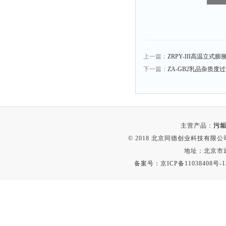
比热容仪
干燥箱
元素分析仪
电缆衰减仪
上一篇：
ZRPY-III高温立式膨
电平表
下一篇：
ZA-GB2乳品杂质度
磨功指数仪
液泡沫倾向仪
闪点仪
主营产品：
污垢
沸程仪
© 2018 北京同德创业科技有限公司(
电枢仪
地址：北京市通
接线矢量测试仪
备案号：
京ICP备11038408号-1
测振仪
烘干器
动平衡仪
匀胶机