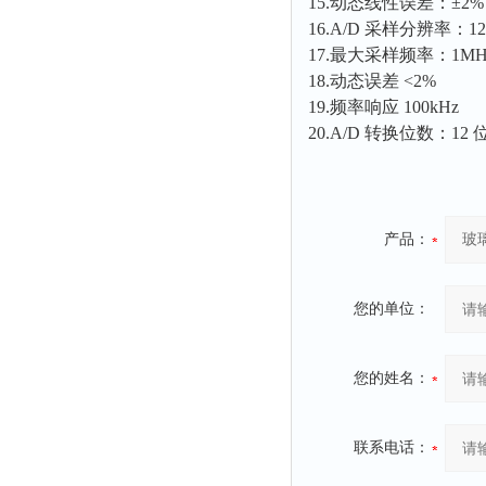
15.动态线性误差：±2%
融变仪
16.A/D 采样分辨率：12b
检定箱
17.最大采样频率：1MH
断路器
18.动态误差 <2%
19.频率响应 100kHz
硬度仪
20.A/D 转换位数：12 
变送器
强度仪
采样器
产品：
混匀仪
声级计
您的单位：
熔点仪
单色仪
蠕动泵
您的姓名：
泄漏检测仪
噪音计
联系电话：
加热器