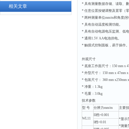
总磷测定仪
量热仪
* 具有测量数据存储、读取、删
附着力测试仪
相关文章
α.β测量仪
* 任意位置按键调整及置零（
液冰点测定仪
* 两种测量单位mm/m和角度(
流速仪
倾向仪
* 具有自动温度检测功能。
色度仪
安定性测定仪
* 具有自动电源电压监测、低
二氧化氯仪
* 通用1.5V AA电池供电。
烘胶机
五参数检测仪
* 触摸式控制面板，易于操作
微粒检测仪
氨氮仪
油滴仪
外观尺寸
总碱度仪
* 底座工作面尺寸：150 mm x 47
稳压电源
有效氯仪
* 外型尺寸： 150 mm x 47mm x
记录仪
* 包装尺寸： 360 mm x250mm x
氰尿酸仪
虫情测报灯
* 净重：1.3kg
总砷仪
取样器
* 毛重：3.0kg
镉检测仪
技术参数
压缩机
总汞仪
型 号
分辨力mm/m
主要
养护箱
II档=0.001
总铅仪
WL11
*显示范
清洗仪
I档=0.01
总铬检测仪
*测量范