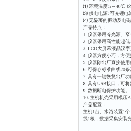
时间测定仪
⑴ 环境温度:5～40℃ ⑵
⑶ 供电电源: 可充锂电
消解器
⑷ 无显著的振动及电
洗砂机
产品特点：
测硫仪
1. 仪器采用冷光源、
2. 仪器采用高性能
过滤器
3. LCD大屏幕液晶
平磨仪
4. 仪器方便小巧，方
天平
5. 仪器除出厂直接
真空计
6. 可保存标准曲线20
7. 具有一键恢复出厂
浓缩仪
8. 具有USB接口，
透射率测试仪
9. 数据断电保护功能。
搅拌器
10. 主机机壳采用模
产品配置：
应变仪
主机1台、水浴装置1个（
温湿度计
线1根，数据采集安装
培养箱