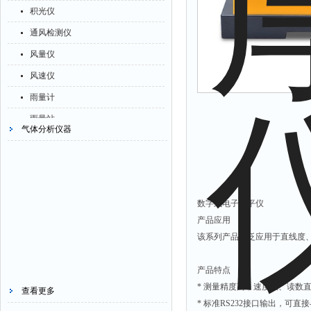
酶标分析仪
硫化物检测仪
显示条屏
积光仪
解析仪
烟尘监测仪
养分测试仪
硝酸盐氮测定仪
方位灯
通风检测仪
烤胶机
湿度仪
冠层分析仪
臭氧测定仪
摄像机
风量仪
流量计
二氧化硫检测仪
水深仪
密度计
风速仪
测速仪
品质检测仪
测探仪
硫钙铁分析仪
雨量计
保护器
病害肉快检仪
水位计
电控箱
雨量站
分散仪
气体分析仪器
山梨酸钾检测仪
真空泵
荧光分析仪
风向标
压片机
重金属检测仪
铁离子仪
录井仪
气象站
灰熔融性测试仪
润麦器
硫酸根测定仪
溴离子仪
导电仪
乳品分析仪
硫酸盐测定仪
数字式电子水平仪
硅酸根分析仪
色谱仪
蛋白质检测仪
产品应用
活度计
辛烷值仪
磨耗仪
该系列产品广泛应用于直线度
浊度计
摄录仪
读数仪
界面仪
馏程仪
产品特点
测时仪
* 测量精度高，速度快、读数
总碱度测定仪
测油仪
查看更多
压力仪
* 标准RS232接口输出，可直