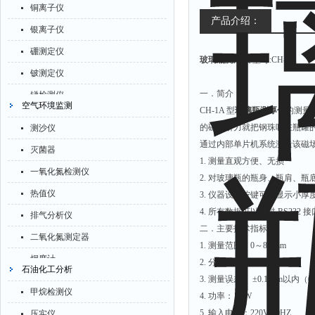
铜离子仪
氧化锌测试仪
产品介绍：
银离子仪
控制器
硼测定仪
玻璃瓶测厚仪
型号:CH-1A
水浴锅
铍测定仪
二氧化碳检测仪
一．简介：
锑检测仪
空气环境监测
进样器
CH-1A 型
玻璃瓶测厚仪
的测量
糖精检测仪
试验机
的磁场引力就把钢珠吸在瓶罐
测沙仪
乙醇检测仪
通过内部单片机系统测量该磁
全站仪
灭菌器
水分仪
1. 测量直观方便、无损
回弹仪
一氧化氮检测仪
2. 对玻璃瓶的瓶身、瓶肩、
定氮仪
张力仪
热值仪
3. 仪器设有按键可以显示小厚
水表
4. 所有数据可以通过 RS23
金属探测器
排气分析仪
磷酸根分析仪
二．主要技术指标：
焊缝检测盒
二氧化氮测定器
1. 测量范围：0～8.0mm
液位计
片剂仪
烟度计
2. 分辨率: 0.1 mm
石油化工分析
总氮测定仪
3. 测量误差： ±0.1 mm以内（0-
酸值测定仪
四氟化硅测定仪
双氧水检测仪
甲烷检测仪
4. 功率： 10W
解吸仪
一氧化碳分析仪
纯水机
5. 输入电压：220V 50HZ
压实仪