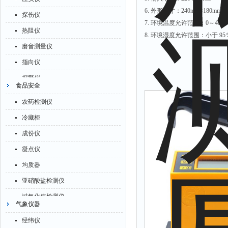
拉力表
臭氧检测仪
6. 外形尺寸：240mm×180mm
除湿机
探伤仪
冻力仪
非甲烷检测仪
7. 环境温度允许范围：0～40℃
碳硫分析仪
热阻仪
8. 环境湿度允许范围：小于 9
平整度仪
掺入量测量仪
溴化物测定仪
磨音测量仪
分选仪
氢气检测仪
电导率仪
指向仪
辐射仪
杀虫灯
ORP检测仪
报警仪
蒸馏仪
食品安全
二氧化硅测定仪
渗透性测试仪
灰分仪
氟化物测定仪
甲醛检测仪
农药检测仪
氯离子仪
氮氧化物仪
紧实仪
氧分析仪
冷藏柜
余氯仪
腐蚀仪
膨胀仪
氧气检测仪
成份仪
挥发酚测定仪
气压计
铺板器
氰化氢检测仪
凝点仪
氯化物测定仪
残炭测定仪
粘度计
氨气检测仪
均质器
浓度计
烃类测定仪
分布仪
乙烯分析仪
亚硝酸盐检测仪
硝酸根测定仪
含量测定仪
实验装置
巡检仪
过氧化值检测仪
吹气仪
气象仪器
计算机
系数仪
污染仪
验粉筛
磷酸盐测定仪
喊话器
经纬仪
测试计
氡测量仪