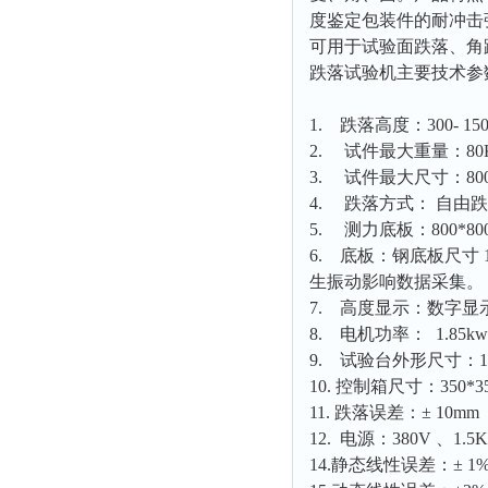
度鉴定包装件的耐冲击
粉尘仪
可用于试验面跌落、角
功率计
跌落试验机主要技术参
温度计
1. 跌落高度：300- 15
平滑度测定仪
2. 试件最大重量：80
激光粒度仪
3. 试件最大尺寸：800*
钙离子计
4. 跌落方式： 自由
测距仪
5. 测力底板：800*80
6. 底板：钢底板尺寸 
破碎机
生振动影响数据采集。
扩散仪
7. 高度显示：数字显
溶出仪
8. 电机功率： 1.85kw
9. 试验台外形尺寸：1400
酸度计
10. 控制箱尺寸：350*35
露点仪
11. 跌落误差：± 10mm
气动织枪
12. 电源：380V 、1.
台式检校台
14.静态线性误差：± 1