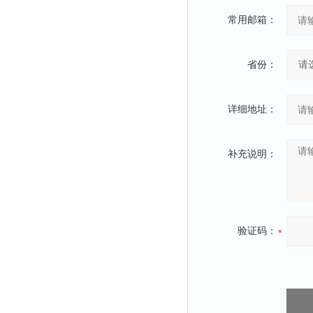
冰箱
常用邮箱：
测温仪
粉碎机
省份：
辐照计
温控仪
详细地址：
提取器
马弗炉
补充说明：
透明度仪
反射率仪
计数器
验证码：
球磨机
气敏元件测试仪
发生器
四球机