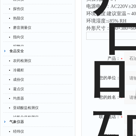
拉力表
臭氧检测仪
电源电压：AC220V±20%
除湿机
探伤仪
冻力仪
环境温度:建议室温～4
非甲烷检测仪
碳硫分析仪
热阻仪
环境湿度:≤85% RH
平整度仪
掺入量测量仪
溴化物测定仪
磨音测量仪
外形尺寸：540×380×600
分选仪
氢气检测仪
电导率仪
指向仪
辐射仪
杀虫灯
ORP检测仪
报警仪
蒸馏仪
食品安全
二氧化硅测定仪
渗透性测试仪
灰分仪
产品：
氟化物测定仪
甲醛检测仪
农药检测仪
氯离子仪
氮氧化物仪
紧实仪
氧分析仪
冷藏柜
余氯仪
腐蚀仪
您的单位：
膨胀仪
氧气检测仪
成份仪
挥发酚测定仪
气压计
铺板器
氰化氢检测仪
凝点仪
氯化物测定仪
残炭测定仪
您的姓名：
粘度计
氨气检测仪
均质器
浓度计
烃类测定仪
分布仪
乙烯分析仪
亚硝酸盐检测仪
硝酸根测定仪
含量测定仪
实验装置
联系电话：
巡检仪
过氧化值检测仪
吹气仪
气象仪器
计算机
系数仪
污染仪
验粉筛
磷酸盐测定仪
喊话器
经纬仪
测试计
氡测量仪