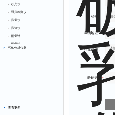
酶标分析仪
常用邮箱：
硫化物检测仪
显示条屏
积光仪
解析仪
烟尘监测仪
养分测试仪
硝酸盐氮测定仪
方位灯
通风检测仪
烤胶机
湿度仪
冠层分析仪
省份：
臭氧测定仪
摄像机
风量仪
流量计
二氧化硫检测仪
水深仪
密度计
风速仪
测速仪
品质检测仪
详细地址：
测探仪
硫钙铁分析仪
雨量计
保护器
病害肉快检仪
水位计
电控箱
雨量站
分散仪
气体分析仪器
山梨酸钾检测仪
补充说明：
真空泵
荧光分析仪
风向标
压片机
重金属检测仪
铁离子仪
录井仪
气象站
灰熔融性测试仪
润麦器
硫酸根测定仪
溴离子仪
导电仪
乳品分析仪
硫酸盐测定仪
硅酸根分析仪
验证码：
色谱仪
蛋白质检测仪
活度计
辛烷值仪
磨耗仪
浊度计
摄录仪
读数仪
界面仪
馏程仪
测时仪
总碱度测定仪
测油仪
查看更多
压力仪