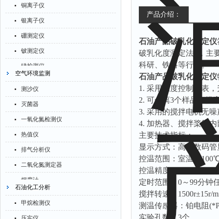
铜离子仪
氧化锌测试仪
产品介绍：
银离子仪
控制器
硼测定仪
石油产品破乳化测定仪
水浴锅
铍测定仪
破乳化度测定法>，主
二氧化碳检测仪
科研、铁路等行业。
锑检测仪
空气环境监测
进样器
石油产品破乳化测定仪
糖精检测仪
1. 采用温度控制仪表
试验机
测沙仪
乙醇检测仪
2. 可分离3个样品，
全站仪
灭菌器
3. 采用的搅拌电机无
水分仪
回弹仪
一氧化氮检测仪
4. 加热器、搅拌桨等
定氮仪
张力仪
热值仪
主要技术指标：
水表
显示方式：高亮数码管
金属探测器
排气分析仪
磷酸根分析仪
控温范围：室温—100
焊缝检测盒
二氧化氮测定器
控温精度：±0.1℃
液位计
片剂仪
烟度计
定时范围：0～99分钟
石油化工分析
总氮测定仪
搅拌转速：1500r±15r
酸值测定仪
四氟化硅测定仪
双氧水检测仪
甲烷检测仪
测温传感器：铂电阻(*PT
解吸仪
一氧化碳分析仪
实验孔数：3个
纯水机
压实仪