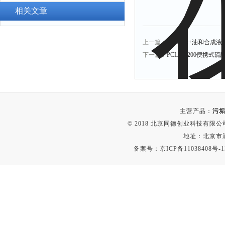
总磷测定仪
量热仪
附着力测试仪
相关文章
α.β测量仪
液冰点测定仪
流速仪
倾向仪
上一篇：
SKR-3A+油和合成
色度仪
安定性测定仪
下一篇：
PCLSY-200便携式
二氧化氯仪
烘胶机
五参数检测仪
微粒检测仪
氨氮仪
油滴仪
总碱度仪
主营产品：
污垢
稳压电源
© 2018 北京同德创业科技有限公司(
有效氯仪
记录仪
地址：北京市通
氰尿酸仪
虫情测报灯
备案号：
京ICP备11038408号-1
总砷仪
取样器
镉检测仪
压缩机
总汞仪
养护箱
总铅仪
清洗仪
总铬检测仪