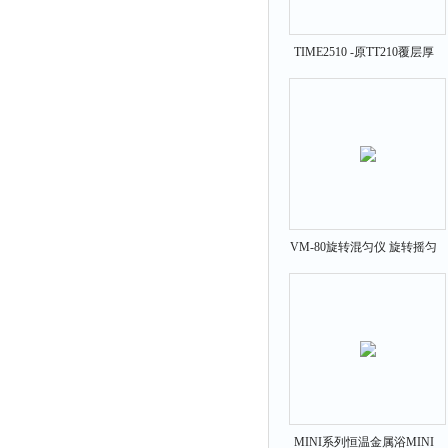
TIME2510 -原TT210覆层厚
度测量仪 覆层测厚仪
VM-80旋转混匀仪 旋转摇匀
仪
MINI系列恒温金属浴MINI