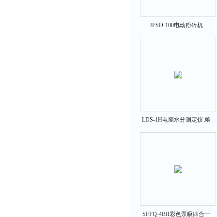
JFSD-100电动粉碎机
LDS-1H电脑水分测定仪 粮
食水分仪
SFFQ-4BII彩色泵吸四合一